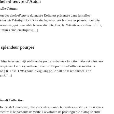
 chefs-d’œuvre d’Autun
relle d'Autun
tion des chefs-d’œuvre du musée Rolin est présentée dans les salles
éum. De l’Antiquité au XXe siècle, retrouvez les œuvres phares du musée
resserrée, qui rassemble le vase diatrète, Eve, la Nativité au cardinal Rolin,
peintures emblématiques […]
a splendeur pourpre
Chine faisaient déjà réaliser des portraits de leurs fonctionnaires et généraux
rs palais. Cette exposition présente des portraits d’officiers méritants
ng (r. 1736-1795) pour le Ziguangge, le hall de la renommée, afin
mité. […]
inault Collection
a Bourse de Commerce, plusieurs artistes ont été invités à installer des œuvres
tecture et le parcours de visite. La volonté de privilégier le dialogue entre