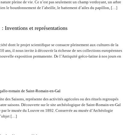
a nature pleine de vie. Ce n’est pas seulement un champ verdoyant, un arbre
bien le bourdonnement de l’abeille, le battement d’ailes du papillon, […]
: Inventions et représentations
été dont le projet scientifique se consacre pleinement aux cultures de la
10 ans, il nous invite à découvrir la richesse de ses collections européennes
 nouvelle exposition permanente. De l’Antiquité gréco-latine à nos jours en
allo-romain de Saint-Romain-en-Gal
ite des Saisons, représente des activités agricoles ou des rituels regroupés
uatre saisons. Découverte sur le site archéologique de Saint-Romain-en-Gal
ise par le musée du Louvre en 1892. Conservée au musée d’Archéologie
l’objet […]