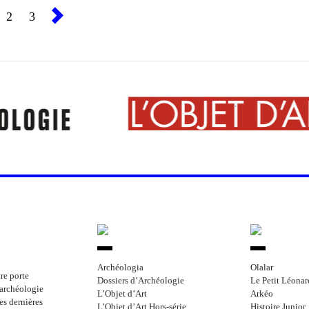
2
3
Archéologia
Olalar
re porte
Dossiers d’Archéologie
Le Petit Léonar
l’archéologie
L’Objet d’Art
Arkéo
les dernières
L’Objet d’Art Hors-série
Histoire Junior