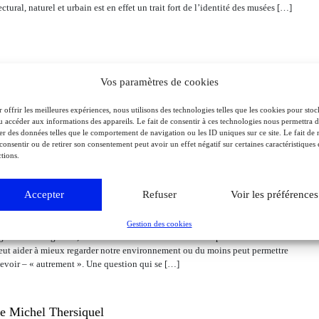
ctural, naturel et urbain est en effet un trait fort de l’identité des musées […]
 et action contemporaine
Vos paramètres de cookies
temps, interrogeant les codes artistiques établis. Depuis les années 1960, les
tions, bousculant cadrages et perspectives. L’exposition explore cette
 offrir les meilleures expériences, nous utilisons des technologies telles que les cookies pour stoc
u accéder aux informations des appareils. Le fait de consentir à ces technologies nous permettra 
e portrait apparaît défiguré, dévisagé, malmené, oscillant entre rêve et
ter des données telles que le comportement de navigation ou les ID uniques sur ce site. Le fait de 
consentir ou de retirer son consentement peut avoir un effet négatif sur certaines caractéristiques 
tions.
Accepter
Refuser
Voir les préférences
contemporain
écentes et historiques, Pollen pense notre rapport à nos environnements –
Gestion des cookies
rganismes : végétaux, animaux mais aussi minéraux. L’exposition se
peut aider à mieux regarder notre environnement ou du moins peut permettre
cevoir – « autrement ». Une question qui se […]
 de Michel Thersiquel