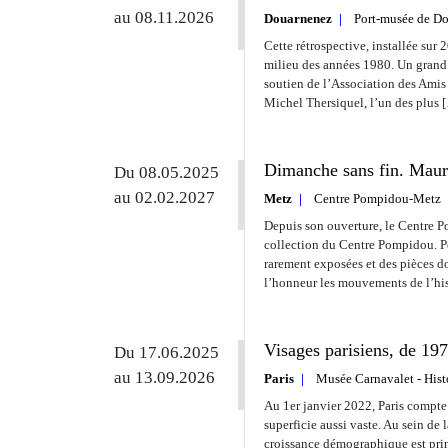
au 08.11.2026
Douarnenez
Port-musée de D
Cette rétrospective, installée sur 
milieu des années 1980. Un grand 
soutien de l’Association des Amis
Michel Thersiquel, l’un des plus 
Dimanche sans fin. Mauri
Du 08.05.2025
au 02.02.2027
Metz
Centre Pompidou-Metz
Depuis son ouverture, le Centre P
collection du Centre Pompidou. Po
rarement exposées et des pièces d
l’honneur les mouvements de l’hi
Visages parisiens, de 197
Du 17.06.2025
au 13.09.2026
Paris
Musée Carnavalet - Histo
Au 1er janvier 2022, Paris compte 
superficie aussi vaste. Au sein de 
croissance démographique est princ