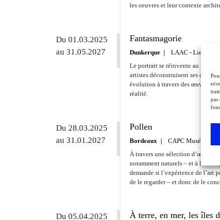
les oeuvres et leur contexte archite
Fantasmagorie
Du 01.03.2025
au 31.05.2027
Dunkerque
LAAC - Lieu d’art
Le portrait se réinvente au fil du 
artistes déconstruisent ses conven
Pour
et/o
évolution à travers des œuvres où l
trai
réalité.
pas 
fonc
Pollen
Du 28.03.2025
au 31.01.2027
Bordeaux
CAPC Musée d'art 
À travers une sélection d’œuvres r
notamment naturels – et à leurs o
demande si l’expérience de l’art 
de le regarder – et donc de le con
À terre, en mer, les îles
Du 05.04.2025