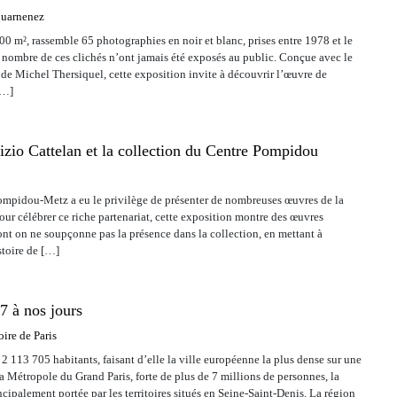
ouarnenez
200 m², rassemble 65 photographies en noir et blanc, prises entre 1978 et le
nombre de ces clichés n’ont jamais été exposés au public. Conçue avec le
 de Michel Thersiquel, cette exposition invite à découvrir l’œuvre de
[…]
zio Cattelan et la collection du Centre Pompidou
ompidou-Metz a eu le privilège de présenter de nombreuses œuvres de la
ur célébrer ce riche partenariat, cette exposition montre des œuvres
ont on ne soupçonne pas la présence dans la collection, en mettant à
stoire de […]
7 à nos jours
ire de Paris
2 113 705 habitants, faisant d’elle la ville européenne la plus dense sur une
la Métropole du Grand Paris, forte de plus de 7 millions de personnes, la
ipalement portée par les territoires situés en Seine-Saint-Denis. La région