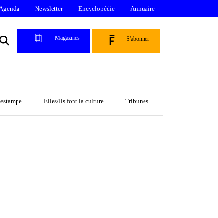
Agenda
Newsletter
Encyclopédie
Annuaire
Magazines
S'abonner
l’estampe
Elles/Ils font la culture
Tribunes