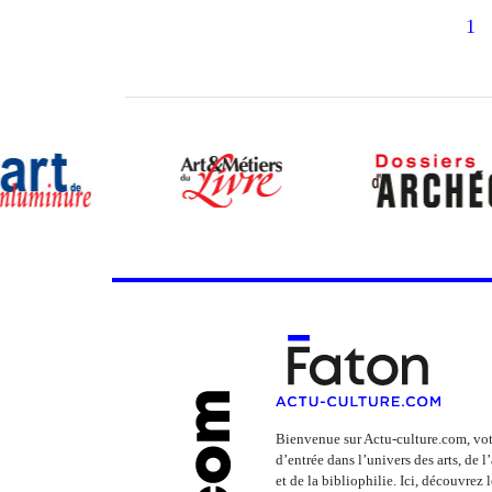
1
Bienvenue sur Actu-culture.com, vot
d’entrée dans l’univers des arts, de 
et de la bibliophilie. Ici, découvrez 