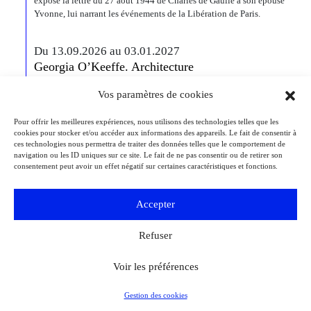
expose la lettre du 27 août 1944 de Charles de Gaulle à son épouse
Yvonne, lui narrant les événements de la Libération de Paris.
Du 13.09.2026 au 03.01.2027
Georgia O’Keeffe. Architecture
Detroit
Detroit Institute of Arts
Vos paramètres de cookies
« Georgia O’Keeffe. Architecture » est une exposition novatrice qui
présente environ 35 peintures architecturales réalisées entre les années
1920 et 1960. Pionnière de l’art moderne, O’Keeffe a célébré la beauté
Pour offrir les meilleures expériences, nous utilisons des technologies telles que les
cookies pour stocker et/ou accéder aux informations des appareils. Le fait de consentir à
et la complexité des environnements bâtis qu’elle a habités à travers
ces technologies nous permettra de traiter des données telles que le comportement de
ces œuvres remarquables. Tout au long de sa longue carrière, l’artiste a
navigation ou les ID uniques sur ce site. Le fait de ne pas consentir ou de retirer son
puisé son inspiration dans […]
consentement peut avoir un effet négatif sur certaines caractéristiques et fonctions.
Du 27.11.2026 au 04.04.2027
Accepter
Bizarre ! L’histoire de l’art du mot le plus fou du
monde
Refuser
Berlin
Kulturforum
Depuis la Renaissance, « bizarre » est le terme ultime pour désigner des
Voir les préférences
réalités qui remettent radicalement en question l’ordre du monde. Des
états psychiques d’exception, des rêves, des monstruosités, des
comportements à faire dresser les cheveux sur la tête, mais aussi : des
Gestion des cookies
idées audacieuses et des créations géniales. L’exposition de la