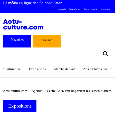
Le média en ligne des Éditions Faton
Agenda
Newsletter
Encyclopédie
Annuaire
Magazines
S'abonner
s & Patrimoine
Expositions
Marché de l’art
Arts du livre et de l’e
>
>
Actu-culture.com
Agenda
Cécile Bart. Peu importent les ressemblances
Expositions