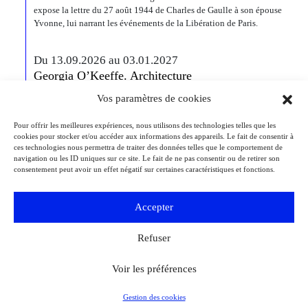
expose la lettre du 27 août 1944 de Charles de Gaulle à son épouse
Yvonne, lui narrant les événements de la Libération de Paris.
Du 13.09.2026 au 03.01.2027
Georgia O’Keeffe. Architecture
Detroit
Detroit Institute of Arts
Vos paramètres de cookies
« Georgia O’Keeffe. Architecture » est une exposition novatrice qui
présente environ 35 peintures architecturales réalisées entre les années
Pour offrir les meilleures expériences, nous utilisons des technologies telles que les
1920 et 1960. Pionnière de l’art moderne, O’Keeffe a célébré la beauté
cookies pour stocker et/ou accéder aux informations des appareils. Le fait de consentir à
et la complexité des environnements bâtis qu’elle a habités à travers
ces technologies nous permettra de traiter des données telles que le comportement de
ces œuvres remarquables. Tout au long de sa longue carrière, l’artiste a
navigation ou les ID uniques sur ce site. Le fait de ne pas consentir ou de retirer son
puisé son inspiration dans […]
consentement peut avoir un effet négatif sur certaines caractéristiques et fonctions.
Du 27.11.2026 au 04.04.2027
Accepter
Bizarre ! L’histoire de l’art du mot le plus fou du
monde
Refuser
Berlin
Kulturforum
Depuis la Renaissance, « bizarre » est le terme ultime pour désigner des
Voir les préférences
réalités qui remettent radicalement en question l’ordre du monde. Des
états psychiques d’exception, des rêves, des monstruosités, des
Gestion des cookies
comportements à faire dresser les cheveux sur la tête, mais aussi : des