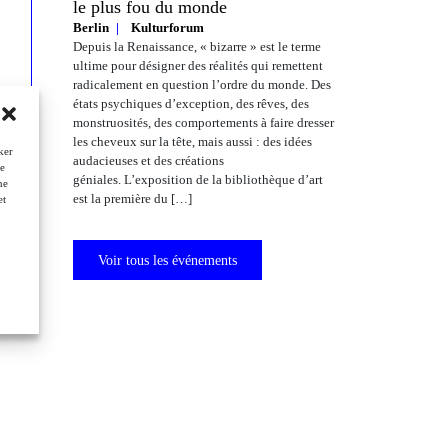
le plus fou du monde
Berlin
Kulturforum
Depuis la Renaissance, « bizarre » est le terme
ultime pour désigner des réalités qui remettent
radicalement en question l’ordre du monde. Des
états psychiques d’exception, des rêves, des
monstruosités, des comportements à faire dresser
les cheveux sur la tête, mais aussi : des idées
ker
audacieuses et des créations
de
géniales. L’exposition de la bibliothèque d’art
ne
est la première du […]
et
Voir tous les événements