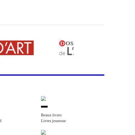
Beaux livres
d
Livres jeunesse