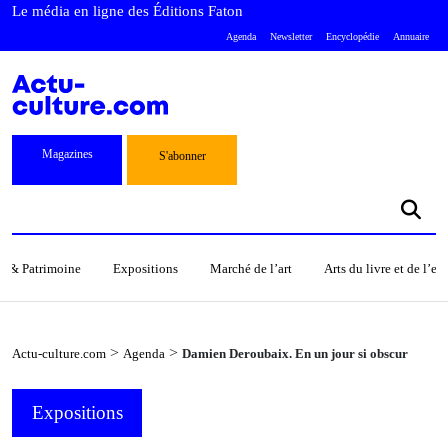
Le média en ligne des Éditions Faton
Agenda
Newsletter
Encyclopédie
Annuaire
Magazines
S'abonner
s & Patrimoine
Expositions
Marché de l’art
Arts du livre et de l’e
>
>
Actu-culture.com
Agenda
Damien Deroubaix. En un jour si obscur
Expositions