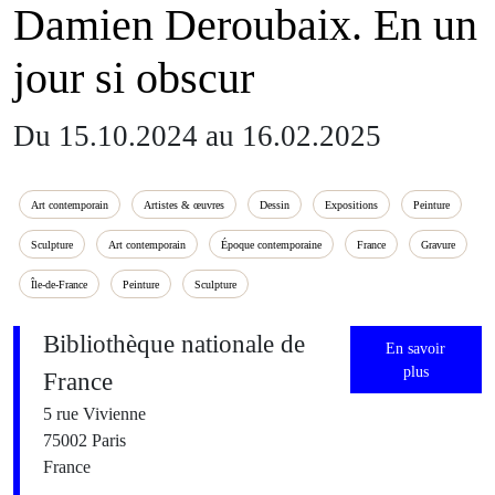
Damien Deroubaix. En un
jour si obscur
Du 15.10.2024 au 16.02.2025
Art contemporain
Artistes & œuvres
Dessin
Expositions
Peinture
Sculpture
Art contemporain
Époque contemporaine
France
Gravure
Île-de-France
Peinture
Sculpture
Bibliothèque nationale de
En savoir
plus
France
5 rue Vivienne
75002 Paris
France