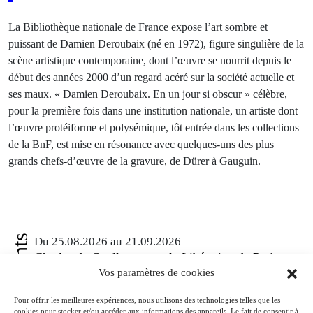
La Bibliothèque nationale de France expose l’art sombre et
puissant de Damien Deroubaix (né en 1972), figure singulière de la
scène artistique contemporaine, dont l’œuvre se nourrit depuis le
début des années 2000 d’un regard acéré sur la société actuelle et
ses maux. « Damien Deroubaix. En un jour si obscur » célèbre,
pour la première fois dans une institution nationale, un artiste dont
l’œuvre protéiforme et polysémique, tôt entrée dans les collections
de la BnF, est mise en résonance avec quelques-uns des plus
grands chefs-d’œuvre de la gravure, de Dürer à Gauguin.
Événements
Du 25.08.2026 au 21.09.2026
Charles de Gaulle raconte la Libération de Paris.
Lettre à son épouse
Vos paramètres de cookies
Paris
Musée de la Libération de Paris – musée du général Leclerc – musée
Pour offrir les meilleures expériences, nous utilisons des technologies telles que les
cookies pour stocker et/ou accéder aux informations des appareils. Le fait de consentir à
Jean Moulin