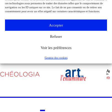
ces technologies nous permettra de traiter des données telles que le comportement de
À l’occasion de l’anniversaire de la Libération de Paris, le musée de la
navigation ou les ID uniques sur ce site. Le fait de ne pas consentir ou de retirer son
Libération de Paris – musée du général Leclerc – musée Jean Moulin
consentement peut avoir un effet négatif sur certaines caractéristiques et fonctions.
expose la lettre du 27 août 1944 de Charles de Gaulle à son épouse
Yvonne, lui narrant les événements de la Libération de Paris.
Accepter
Voir tous les événements
Refuser
Voir les préférences
Gestion des cookies