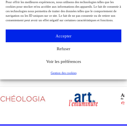
Événements
Pour offrir les meilleures expériences, nous utilisons des technologies telles que les
Paris
cookies pour stocker et/ou accéder aux informations des appareils. Le fait de consentir à
Musée de la Libération de Paris – musée du général Leclerc – musée
ces technologies nous permettra de traiter des données telles que le comportement de
Jean Moulin
navigation ou les ID uniques sur ce site. Le fait de ne pas consentir ou de retirer son
À l’occasion de l’anniversaire de la Libération de Paris, le musée de la
consentement peut avoir un effet négatif sur certaines caractéristiques et fonctions.
Libération de Paris – musée du général Leclerc – musée Jean Moulin
expose la lettre du 27 août 1944 de Charles de Gaulle à son épouse
Accepter
Yvonne, lui narrant les événements de la Libération de Paris.
Refuser
Voir tous les événements
Voir les préférences
Gestion des cookies