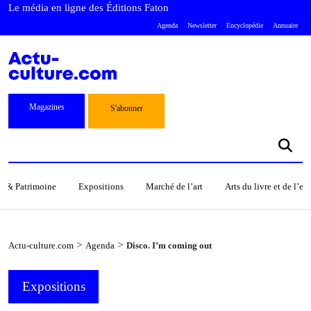
Le média en ligne des Éditions Faton
Agenda
Newsletter
Encyclopédie
Annuaire
Magazines
S'abonner
s & Patrimoine
Expositions
Marché de l’art
Arts du livre et de l’e
>
>
Actu-culture.com
Agenda
Disco. I’m coming out
Expositions