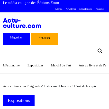
Le média en ligne des Éditions Faton
Agenda
Newsletter
Encyclopédie
Annuaire
Magazines
S'abonner
s & Patrimoine
Expositions
Marché de l’art
Arts du livre et de l’e
>
>
Actu-culture.com
Agenda
Est-ce un Delacroix ? L’art de la copie
Expositions