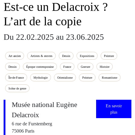
Est-ce un Delacroix ?
L’art de la copie
Du 22.02.2025 au 23.06.2025
Art ancien
Artistes & œuvres
Dessin
Expositions
Peinture
Dessin
Époque contemporaine
France
Gravure
Histoire
Île-de-France
Mythologie
Orientalisme
Peinture
Romantisme
Scène de genre
Musée national Eugène
En savoir
plus
Delacroix
6 rue de Furstemberg
75006 Paris