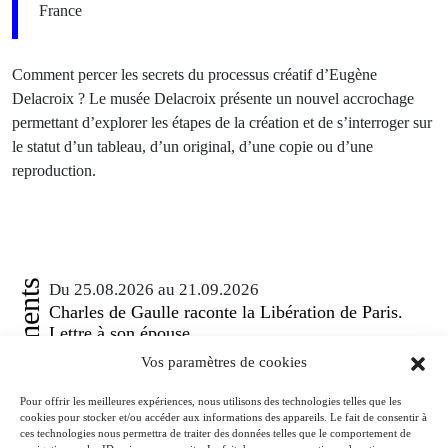
France
Comment percer les secrets du processus créatif d’Eugène
Delacroix ? Le musée Delacroix présente un nouvel accrochage
permettant d’explorer les étapes de la création et de s’interroger sur
le statut d’un tableau, d’un original, d’une copie ou d’une
reproduction.
Événements
Du 25.08.2026 au 21.09.2026
Charles de Gaulle raconte la Libération de Paris.
Lettre à son épouse
Paris
Vos paramètres de cookies
Musée de la Libération de Paris – musée du général Leclerc – musée
Jean Moulin
Pour offrir les meilleures expériences, nous utilisons des technologies telles que les
À l’occasion de l’anniversaire de la Libération de Paris, le musée de la
cookies pour stocker et/ou accéder aux informations des appareils. Le fait de consentir à
Libération de Paris – musée du général Leclerc – musée Jean Moulin
ces technologies nous permettra de traiter des données telles que le comportement de