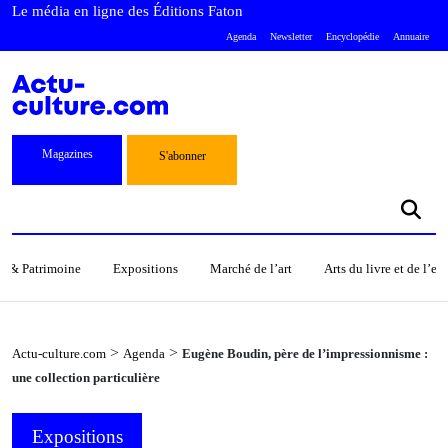
Le média en ligne des Éditions Faton
Agenda
Newsletter
Encyclopédie
Annuaire
Magazines
S'abonner
s & Patrimoine
Expositions
Marché de l’art
Arts du livre et de l’e
>
>
Actu-culture.com
Agenda
Eugène Boudin, père de l’impressionnisme :
une collection particulière
Expositions