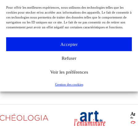
Événements
Charles de Gaulle raconte la Libération de Paris.
Lettre à son épouse
Pour offrir les meilleures expériences, nous utilisons des technologies telles que les
cookies pour stocker et/ou accéder aux informations des appareils. Le fait de consentir à
Paris
ces technologies nous permettra de traiter des données telles que le comportement de
Musée de la Libération de Paris – musée du général Leclerc – musée
navigation ou les ID uniques sur ce site. Le fait de ne pas consentir ou de retirer son
Jean Moulin
consentement peut avoir un effet négatif sur certaines caractéristiques et fonctions.
À l’occasion de l’anniversaire de la Libération de Paris, le musée de la
Libération de Paris – musée du général Leclerc – musée Jean Moulin
expose la lettre du 27 août 1944 de Charles de Gaulle à son épouse
Accepter
Yvonne, lui narrant les événements de la Libération de Paris.
Refuser
Voir tous les événements
Voir les préférences
Gestion des cookies