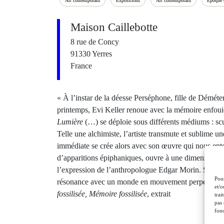
Art contemporain
Expositions
Art contemporain
Époque 
Maison Caillebotte
8 rue de Concy
91330 Yerres
France
« À l’instar de la déesse Perséphone, fille de Déméter,
printemps, Evi Keller renoue avec la mémoire enfoui
Lumière
(…) se déploie sous différents médiums : scu
Telle une alchimiste, l’artiste transmute et sublime une
immédiate se crée alors avec son œuvre qui nous ent
d’apparitions épiphaniques, ouvre à une dimension “a
l’expression de l’anthropologue Edgar Morin. Son gest
Pour
résonance avec un monde en mouvement perpétuel. (
et/o
fossilisée, Mémoire fossilisée
, extrait
trai
pas 
fonc