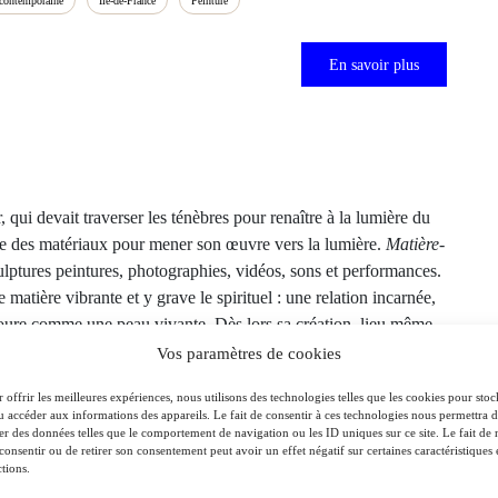
contemporaine
Île-de-France
Peinture
En savoir plus
 qui devait traverser les ténèbres pour renaître à la lumière du
e des matériaux pour mener son œuvre vers la lumière.
Matière-
lptures peintures, photographies, vidéos, sons et performances.
 matière vibrante et y grave le spirituel : une relation incarnée,
oure comme une peau vivante. Dès lors sa création, lieu même
utre” et nous relie à un “cosmos vivant”, pour reprendre
Vos paramètres de cookies
e met en jeu de manière subtile le corps et l’esprit en
 offrir les meilleures expériences, nous utilisons des technologies telles que les cookies pour stoc
…) » Fanny Revault, Art Interview, mars 2021,
Lumière
u accéder aux informations des appareils. Le fait de consentir à ces technologies nous permettra 
ter des données telles que le comportement de navigation ou les ID uniques sur ce site. Le fait de 
consentir ou de retirer son consentement peut avoir un effet négatif sur certaines caractéristiques 
tions.