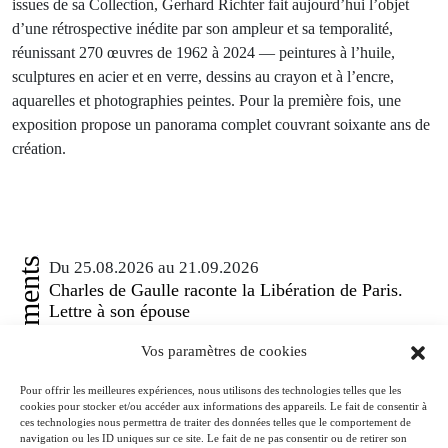
issues de sa Collection, Gerhard Richter fait aujourd’hui l’objet
d’une rétrospective inédite par son ampleur et sa temporalité,
réunissant 270 œuvres de 1962 à 2024 — peintures à l’huile,
sculptures en acier et en verre, dessins au crayon et à l’encre,
aquarelles et photographies peintes. Pour la première fois, une
exposition propose un panorama complet couvrant soixante ans de
création.
Événements
Du 25.08.2026 au 21.09.2026
Charles de Gaulle raconte la Libération de Paris.
Lettre à son épouse
Paris
Musée de la Libération de Paris – musée du général Leclerc – musée
Vos paramètres de cookies
Jean Moulin
À l’occasion de l’anniversaire de la Libération de Paris, le musée de la
Pour offrir les meilleures expériences, nous utilisons des technologies telles que les
cookies pour stocker et/ou accéder aux informations des appareils. Le fait de consentir à
Libération de Paris – musée du général Leclerc – musée Jean Moulin
ces technologies nous permettra de traiter des données telles que le comportement de
expose la lettre du 27 août 1944 de Charles de Gaulle à son épouse
navigation ou les ID uniques sur ce site. Le fait de ne pas consentir ou de retirer son
Yvonne, lui narrant les événements de la Libération de Paris.