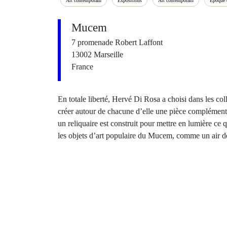
Art contemporain
Expositions
Art contemporain
Époque 
Mucem
7 promenade Robert Laffont
13002 Marseille
France
En totale liberté, Hervé Di Rosa a choisi dans les co
créer autour de chacune d’elle une pièce compléme
un reliquaire est construit pour mettre en lumière ce qu
les objets d’art populaire du Mucem, comme un air de