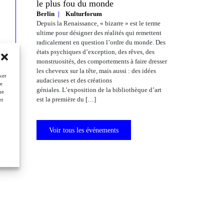
le plus fou du monde
Berlin
Kulturforum
Depuis la Renaissance, « bizarre » est le terme
ultime pour désigner des réalités qui remettent
radicalement en question l’ordre du monde. Des
états psychiques d’exception, des rêves, des
monstruosités, des comportements à faire dresser
les cheveux sur la tête, mais aussi : des idées
ker
audacieuses et des créations
de
géniales. L’exposition de la bibliothèque d’art
ne
est la première du […]
et
Voir tous les événements