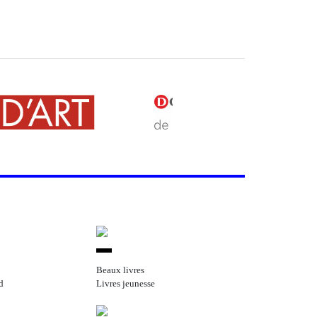
Beaux livres
d
Livres jeunesse