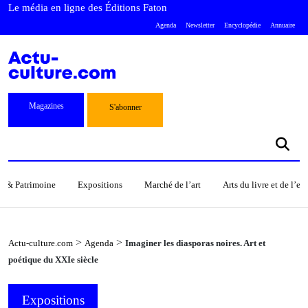
Le média en ligne des Éditions Faton
Agenda
Newsletter
Encyclopédie
Annuaire
Magazines
S'abonner
s & Patrimoine
Expositions
Marché de l’art
Arts du livre et de l’e
>
>
Actu-culture.com
Agenda
Imaginer les diasporas noires. Art et
poétique du XXIe siècle
Expositions