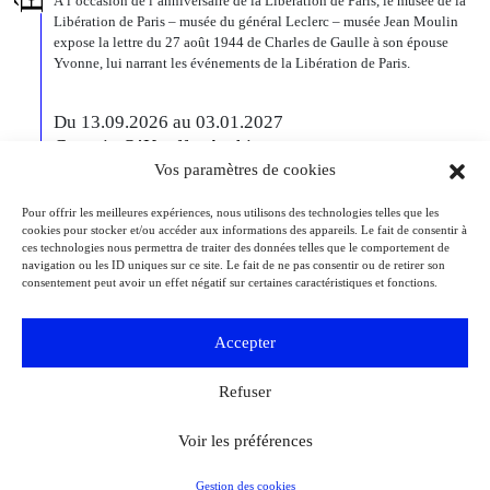
À l’occasion de l’anniversaire de la Libération de Paris, le musée de la
Libération de Paris – musée du général Leclerc – musée Jean Moulin
expose la lettre du 27 août 1944 de Charles de Gaulle à son épouse
Yvonne, lui narrant les événements de la Libération de Paris.
Du 13.09.2026 au 03.01.2027
Georgia O’Keeffe. Architecture
Vos paramètres de cookies
Detroit
Detroit Institute of Arts
« Georgia O’Keeffe. Architecture » est une exposition novatrice qui
présente environ 35 peintures architecturales réalisées entre les années
Pour offrir les meilleures expériences, nous utilisons des technologies telles que les
cookies pour stocker et/ou accéder aux informations des appareils. Le fait de consentir à
1920 et 1960. Pionnière de l’art moderne, O’Keeffe a célébré la beauté
ces technologies nous permettra de traiter des données telles que le comportement de
et la complexité des environnements bâtis qu’elle a habités à travers
navigation ou les ID uniques sur ce site. Le fait de ne pas consentir ou de retirer son
ces œuvres remarquables. Tout au long de sa longue carrière, l’artiste a
consentement peut avoir un effet négatif sur certaines caractéristiques et fonctions.
puisé son inspiration dans […]
Accepter
Du 27.11.2026 au 04.04.2027
Bizarre ! L’histoire de l’art du mot le plus fou du
Refuser
monde
Berlin
Kulturforum
Voir les préférences
Depuis la Renaissance, « bizarre » est le terme ultime pour désigner des
réalités qui remettent radicalement en question l’ordre du monde. Des
états psychiques d’exception, des rêves, des monstruosités, des
Gestion des cookies