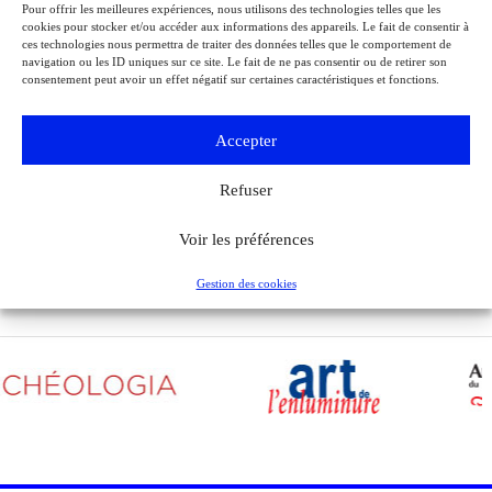
Événements
Pour offrir les meilleures expériences, nous utilisons des technologies telles que les
Paris
cookies pour stocker et/ou accéder aux informations des appareils. Le fait de consentir à
Musée de la Libération de Paris – musée du général Leclerc – musée
ces technologies nous permettra de traiter des données telles que le comportement de
Jean Moulin
navigation ou les ID uniques sur ce site. Le fait de ne pas consentir ou de retirer son
À l’occasion de l’anniversaire de la Libération de Paris, le musée de la
consentement peut avoir un effet négatif sur certaines caractéristiques et fonctions.
Libération de Paris – musée du général Leclerc – musée Jean Moulin
expose la lettre du 27 août 1944 de Charles de Gaulle à son épouse
Accepter
Yvonne, lui narrant les événements de la Libération de Paris.
Refuser
Voir tous les événements
Voir les préférences
Gestion des cookies