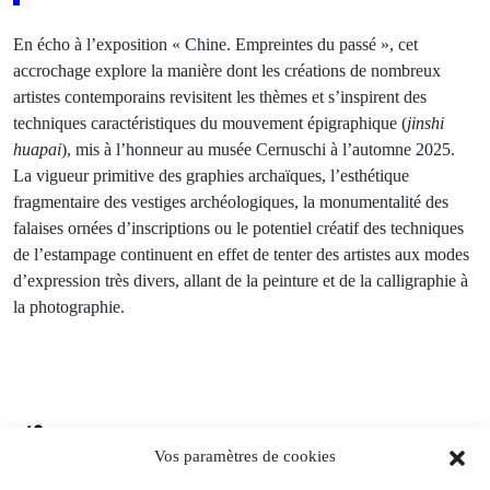
En écho à l’exposition « Chine. Empreintes du passé », cet
accrochage explore la manière dont les créations de nombreux
artistes contemporains revisitent les thèmes et s’inspirent des
techniques caractéristiques du mouvement épigraphique (
jinshi
huapai
), mis à l’honneur au musée Cernuschi à l’automne 2025.
La vigueur primitive des graphies archaïques, l’esthétique
fragmentaire des vestiges archéologiques, la monumentalité des
falaises ornées d’inscriptions ou le potentiel créatif des techniques
de l’estampage continuent en effet de tenter des artistes aux modes
d’expression très divers, allant de la peinture et de la calligraphie à
la photographie.
Du 25.08.2026 au 21.09.2026
Vos paramètres de cookies
Charles de Gaulle raconte la Libération de Paris.
Lettre à son épouse