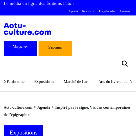
Le média en ligne des Éditions Faton
Agenda
Newsletter
Encyclopédie
Annuaire
Magazines
S'abonner
s & Patrimoine
Expositions
Marché de l’art
Arts du livre et de l’e
>
>
Actu-culture.com
Agenda
Inspiré par le signe. Visions contemporaines
de l’épigraphie
Expositions