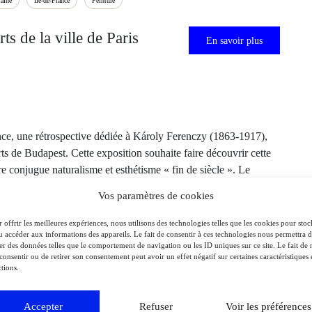
aine
Île-de-France
Peinture
ts de la ville de Paris
En savoir plus
ance, une rétrospective dédiée à Károly Ferenczy (1863-1917),
s de Budapest. Cette exposition souhaite faire découvrir cette
 conjugue naturalisme et esthétisme « fin de siècle ». Le
tout en replaçant celle-ci dans le contexte artistique européen de
Vos paramètres de cookies
 offrir les meilleures expériences, nous utilisons des technologies telles que les cookies pour stoc
u accéder aux informations des appareils. Le fait de consentir à ces technologies nous permettra 
ter des données telles que le comportement de navigation ou les ID uniques sur ce site. Le fait de 
consentir ou de retirer son consentement peut avoir un effet négatif sur certaines caractéristiques 
tions.
Accepter
Refuser
Voir les préférences