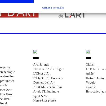
Gestion des cookies
Archéologia
Olalar
re porte
Dossiers d’Archéologie
Le Petit Léonar
l’archéologie
L’Objet d’Art
Arkéo
les dernières
L’Objet d’Art Hors-série
Histoire Junior
approfondies
Dossiers de l’Art
Virgule
ant le
Art & Métiers du Livre
Cosinus
rmes. Actu-
Art de l’Enluminure
Hors-séries jeu
tions Faton
Sport & Vie
clairer,
Hors-séries presse
lturel.