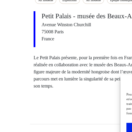
Art moderne
Expositions
Art moderne
Époque contempor
Petit Palais - musée des Beaux-Ar
Avenue Winston Churchill
75008 Paris
France
Le Petit Palais présente, pour la première fois en Fr
réalisée en collaboration avec le musée des Beaux-Art
figure majeure de la modernité hongroise dont l’œuvre
parcours met en lumière la singularité de sa peinture, 
son temps.
Pour
et/o
trai
pas 
fonc