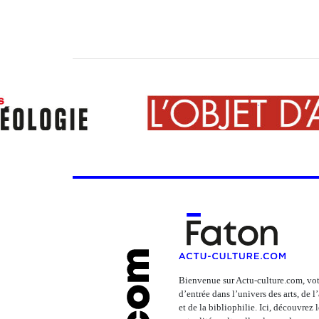
Bienvenue sur Actu-culture.com, vot
d’entrée dans l’univers des arts, de 
et de la bibliophilie. Ici, découvrez 