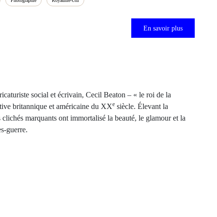
Photographie
Royaume-Uni
En savoir plus
caturiste social et écrivain, Cecil Beaton – « le roi de la
e
ative britannique et américaine du XX
siècle. Élevant la
 clichés marquants ont immortalisé la beauté, le glamour et la
ès-guerre.