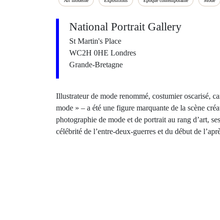
Art moderne
Expositions
Époque contemporaine
Mode
National Portrait Gallery
St Martin's Place
WC2H 0HE Londres
Grande-Bretagne
Illustrateur de mode renommé, costumier oscarisé, cari
mode » – a été une figure marquante de la scène cré
photographie de mode et de portrait au rang d’art, ses
célébrité de l’entre-deux-guerres et du début de l’apr