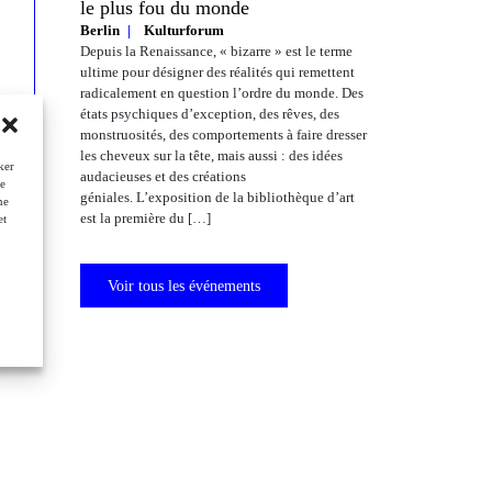
le plus fou du monde
Berlin
Kulturforum
Depuis la Renaissance, « bizarre » est le terme
ultime pour désigner des réalités qui remettent
radicalement en question l’ordre du monde. Des
états psychiques d’exception, des rêves, des
monstruosités, des comportements à faire dresser
les cheveux sur la tête, mais aussi : des idées
ker
audacieuses et des créations
de
géniales. L’exposition de la bibliothèque d’art
ne
est la première du […]
et
Voir tous les événements