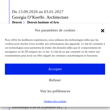
Du 13.09.2026 au 03.01.2027
Georgia O’Keeffe. Architecture
Detroit
Detroit Institute of Arts
« Georgia O’Keeffe. Architecture » est une exposition novatrice qui
Vos paramètres de cookies
présente environ 35 peintures architecturales réalisées entre les années
1920 et 1960. Pionnière de l’art moderne, O’Keeffe a célébré la beauté
Pour offrir les meilleures expériences, nous utilisons des technologies telles que les
et la complexité des environnements bâtis qu’elle a habités à travers
cookies pour stocker et/ou accéder aux informations des appareils. Le fait de consentir à
ces œuvres remarquables. Tout au long de sa longue carrière, l’artiste a
ces technologies nous permettra de traiter des données telles que le comportement de
puisé son inspiration dans […]
navigation ou les ID uniques sur ce site. Le fait de ne pas consentir ou de retirer son
consentement peut avoir un effet négatif sur certaines caractéristiques et fonctions.
Du 27.11.2026 au 04.04.2027
Bizarre ! L’histoire de l’art du mot le plus fou du
Accepter
monde
Berlin
Kulturforum
Refuser
Depuis la Renaissance, « bizarre » est le terme ultime pour désigner des
réalités qui remettent radicalement en question l’ordre du monde. Des
Voir les préférences
états psychiques d’exception, des rêves, des monstruosités, des
comportements à faire dresser les cheveux sur la tête, mais aussi : des
Gestion des cookies
idées audacieuses et des créations géniales. L’exposition de la
bibliothèque d’art est la première du […]