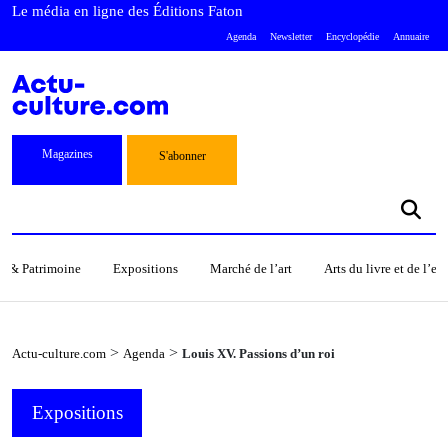
Le média en ligne des Éditions Faton
Agenda
Newsletter
Encyclopédie
Annuaire
Magazines
S'abonner
s & Patrimoine
Expositions
Marché de l’art
Arts du livre et de l’e
>
>
Actu-culture.com
Agenda
Louis XV. Passions d’un roi
Expositions