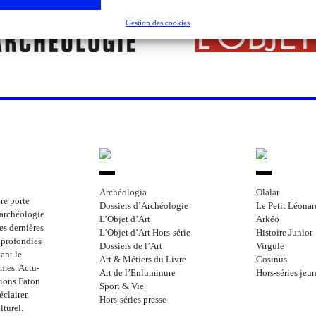
Gestion des cookies
Archéologia
Olalar
re porte
Dossiers d’Archéologie
Le Petit Léonar
l’archéologie
L’Objet d’Art
Arkéo
les dernières
L’Objet d’Art Hors-série
Histoire Junior
approfondies
Dossiers de l’Art
Virgule
ant le
Art & Métiers du Livre
Cosinus
rmes. Actu-
Art de l’Enluminure
Hors-séries jeu
tions Faton
Sport & Vie
clairer,
Hors-séries presse
lturel.