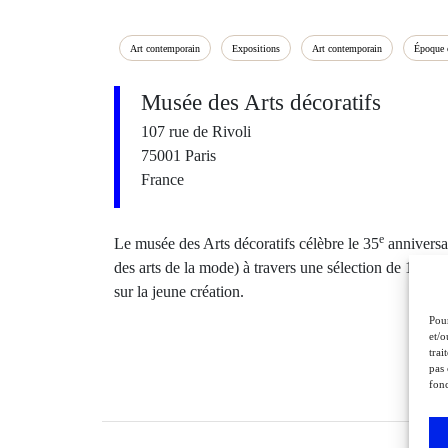
Art contemporain
Expositions
Art contemporain
Époque 
Musée des Arts décoratifs
107 rue de Rivoli
75001 Paris
France
e
Le musée des Arts décoratifs célèbre le 35
anniversa
des arts de la mode) à travers une sélection de 17 si
sur la jeune création.
Pour
et/o
trai
pas 
fonc