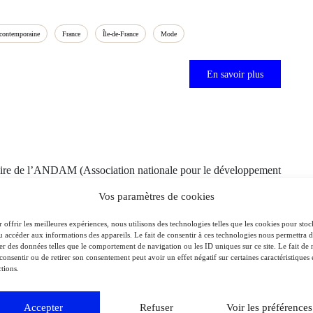
contemporaine
France
Île-de-France
Mode
En savoir plus
ire de l’ANDAM (Association nationale pour le développement
lhouettes de mode, témoignant du regard visionnaire qu’il porte
Vos paramètres de cookies
 offrir les meilleures expériences, nous utilisons des technologies telles que les cookies pour stoc
u accéder aux informations des appareils. Le fait de consentir à ces technologies nous permettra 
ter des données telles que le comportement de navigation ou les ID uniques sur ce site. Le fait de 
consentir ou de retirer son consentement peut avoir un effet négatif sur certaines caractéristiques 
tions.
Accepter
Refuser
Voir les préférences