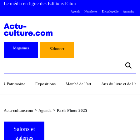
Le média en ligne des Éditions Faton
Agenda
Newsletter
Encyclopédie
Annuaire
Magazines
S'abonner
s & Patrimoine
Expositions
Marché de l’art
Arts du livre et de l’e
>
>
Actu-culture.com
Agenda
Paris Photo 2025
Salons et
galeries