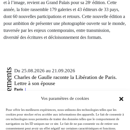
et à l’image, revient au Grand Palais pour sa 28ᵉ édition. Cette
année, la foire rassemble 179 galeries et 43 éditeurs de 33 pays,
dont 60 nouvelles participations et retours. Cette nouvelle édition a
pour ambition de présenter une photographie ouverte sur le monde,
traversée par les enjeux contemporains, entre transmission,
diversité des écritures et décloisonnement des formats.
Événements
Du 25.08.2026 au 21.09.2026
Charles de Gaulle raconte la Libération de Paris.
Lettre à son épouse
Paris
Musée de la Libération de Paris – musée du général Leclerc – musée
Vos paramètres de cookies
Jean Moulin
À l’occasion de l’anniversaire de la Libération de Paris, le musée de la
Pour offrir les meilleures expériences, nous utilisons des technologies telles que les
Libération de Paris – musée du général Leclerc – musée Jean Moulin
cookies pour stocker et/ou accéder aux informations des appareils. Le fait de consentir à
expose la lettre du 27 août 1944 de Charles de Gaulle à son épouse
ces technologies nous permettra de traiter des données telles que le comportement de
Yvonne, lui narrant les événements de la Libération de Paris.
navigation ou les ID uniques sur ce site. Le fait de ne pas consentir ou de retirer son
consentement peut avoir un effet négatif sur certaines caractéristiques et fonctions.