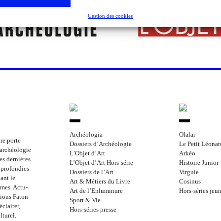
Gestion des cookies
Archéologia
Olalar
re porte
Dossiers d’Archéologie
Le Petit Léonar
l’archéologie
L’Objet d’Art
Arkéo
les dernières
L’Objet d’Art Hors-série
Histoire Junior
approfondies
Dossiers de l’Art
Virgule
ant le
Art & Métiers du Livre
Cosinus
rmes. Actu-
Art de l’Enluminure
Hors-séries jeu
tions Faton
Sport & Vie
clairer,
Hors-séries presse
lturel.