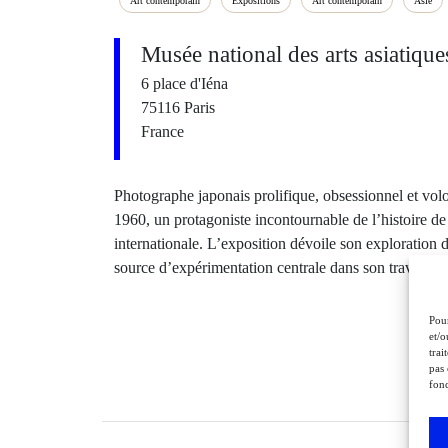
Art contemporain
Expositions
Art contemporain
Asie
Musée national des arts asiatiqu
6 place d'Iéna
75116 Paris
France
Photographe japonais prolifique, obsessionnel et vol
1960, un protagoniste incontournable de l’histoire de
internationale. L’exposition dévoile son exploration de
source d’expérimentation centrale dans son travail.
Pour
et/o
trai
pas 
fonc