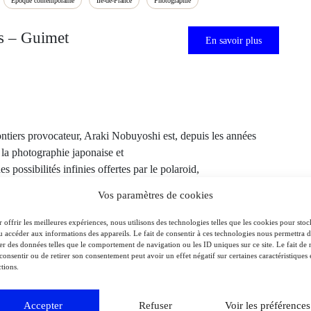
Époque contemporaine
Île-de-France
Photographie
es – Guimet
En savoir plus
ontiers provocateur, Araki Nobuyoshi est, depuis les années
 la photographie japonaise et
s possibilités infinies offertes par le polaroid,
Vos paramètres de cookies
 offrir les meilleures expériences, nous utilisons des technologies telles que les cookies pour stoc
u accéder aux informations des appareils. Le fait de consentir à ces technologies nous permettra 
ter des données telles que le comportement de navigation ou les ID uniques sur ce site. Le fait de 
consentir ou de retirer son consentement peut avoir un effet négatif sur certaines caractéristiques 
tions.
Accepter
Refuser
Voir les préférences