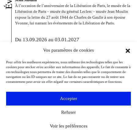
À l’occasion de l’anniversaire de la Libération de Paris, le musée de la
Libération de Paris – musée du général Leclerc – musée Jean Moulin
expose la lettre du 27 août 1944 de Charles de Gaulle à son épouse
Yvonne, lui narrant les événements de la Libération de Paris.
Du 13.09.2026 au 03.01.2027
Georgia O’Keeffe. Architecture
Vos paramètres de cookies
Detroit
Detroit Institute of Arts
« Georgia O’Keeffe. Architecture » est une exposition novatrice qui
Pour offrir les meilleures expériences, nous utilisons des technologies telles que les
présente environ 35 peintures architecturales réalisées entre les années
cookies pour stocker et/ou accéder aux informations des appareils. Le fait de consentir à
1920 et 1960. Pionnière de l’art moderne, O’Keeffe a célébré la beauté
ces technologies nous permettra de traiter des données telles que le comportement de
et la complexité des environnements bâtis qu’elle a habités à travers
navigation ou les ID uniques sur ce site. Le fait de ne pas consentir ou de retirer son
ces œuvres remarquables. Tout au long de sa longue carrière, l’artiste a
consentement peut avoir un effet négatif sur certaines caractéristiques et fonctions.
puisé son inspiration dans […]
Accepter
Du 27.11.2026 au 04.04.2027
Bizarre ! L’histoire de l’art du mot le plus fou du
Refuser
monde
Berlin
Kulturforum
Voir les préférences
Depuis la Renaissance, « bizarre » est le terme ultime pour désigner des
réalités qui remettent radicalement en question l’ordre du monde. Des