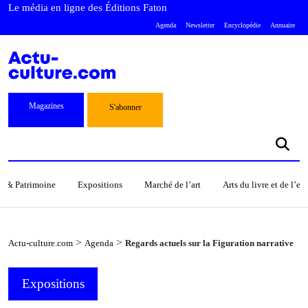
Le média en ligne des Éditions Faton
Agenda
Newsletter
Encyclopédie
Annuaire
Magazines
S'abonner
s & Patrimoine
Expositions
Marché de l’art
Arts du livre et de l’e
>
>
Actu-culture.com
Agenda
Regards actuels sur la Figuration narrative
Expositions