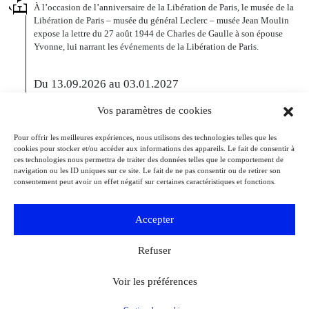
À l’occasion de l’anniversaire de la Libération de Paris, le musée de la
Libération de Paris – musée du général Leclerc – musée Jean Moulin
expose la lettre du 27 août 1944 de Charles de Gaulle à son épouse
Yvonne, lui narrant les événements de la Libération de Paris.
Du 13.09.2026 au 03.01.2027
Georgia O’Keeffe. Architecture
Vos paramètres de cookies
Detroit
Detroit Institute of Arts
« Georgia O’Keeffe. Architecture » est une exposition novatrice qui
Pour offrir les meilleures expériences, nous utilisons des technologies telles que les
présente environ 35 peintures architecturales réalisées entre les années
cookies pour stocker et/ou accéder aux informations des appareils. Le fait de consentir à
1920 et 1960. Pionnière de l’art moderne, O’Keeffe a célébré la beauté
ces technologies nous permettra de traiter des données telles que le comportement de
et la complexité des environnements bâtis qu’elle a habités à travers
navigation ou les ID uniques sur ce site. Le fait de ne pas consentir ou de retirer son
ces œuvres remarquables. Tout au long de sa longue carrière, l’artiste a
consentement peut avoir un effet négatif sur certaines caractéristiques et fonctions.
puisé son inspiration dans […]
Accepter
Du 27.11.2026 au 04.04.2027
Bizarre ! L’histoire de l’art du mot le plus fou du
Refuser
monde
Berlin
Kulturforum
Voir les préférences
Depuis la Renaissance, « bizarre » est le terme ultime pour désigner des
réalités qui remettent radicalement en question l’ordre du monde. Des