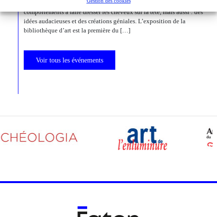
Gestion des cookies
états psychiques d’exception, des rêves, des monstruosités, des
comportements à faire dresser les cheveux sur la tête, mais aussi : des
idées audacieuses et des créations géniales. L’exposition de la
bibliothèque d’art est la première du […]
Voir tous les événements