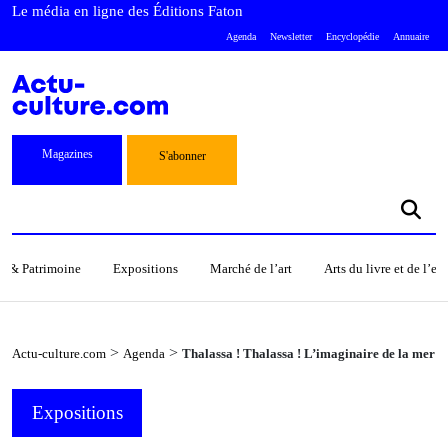
Le média en ligne des Éditions Faton
Agenda
Newsletter
Encyclopédie
Annuaire
Magazines
S'abonner
s & Patrimoine
Expositions
Marché de l’art
Arts du livre et de l’e
>
>
Actu-culture.com
Agenda
Thalassa ! Thalassa ! L’imaginaire de la mer
Expositions