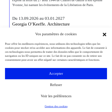
expose la lettre du 27 août 1944 de Charles de Gaulle à son épouse
Yvonne, lui narrant les événements de la Libération de Paris.
Du 13.09.2026 au 03.01.2027
Georgia O’Keeffe. Architecture
Detroit
Detroit Institute of Arts
Vos paramètres de cookies
« Georgia O’Keeffe. Architecture » est une exposition novatrice qui
présente environ 35 peintures architecturales réalisées entre les années
1920 et 1960. Pionnière de l’art moderne, O’Keeffe a célébré la beauté
Pour offrir les meilleures expériences, nous utilisons des technologies telles que les
cookies pour stocker et/ou accéder aux informations des appareils. Le fait de consentir à
et la complexité des environnements bâtis qu’elle a habités à travers
ces technologies nous permettra de traiter des données telles que le comportement de
ces œuvres remarquables. Tout au long de sa longue carrière, l’artiste a
navigation ou les ID uniques sur ce site. Le fait de ne pas consentir ou de retirer son
puisé son inspiration dans […]
consentement peut avoir un effet négatif sur certaines caractéristiques et fonctions.
Du 27.11.2026 au 04.04.2027
Accepter
Bizarre ! L’histoire de l’art du mot le plus fou du
monde
Refuser
Berlin
Kulturforum
Depuis la Renaissance, « bizarre » est le terme ultime pour désigner des
Voir les préférences
réalités qui remettent radicalement en question l’ordre du monde. Des
états psychiques d’exception, des rêves, des monstruosités, des
comportements à faire dresser les cheveux sur la tête, mais aussi : des
Gestion des cookies
idées audacieuses et des créations géniales. L’exposition de la