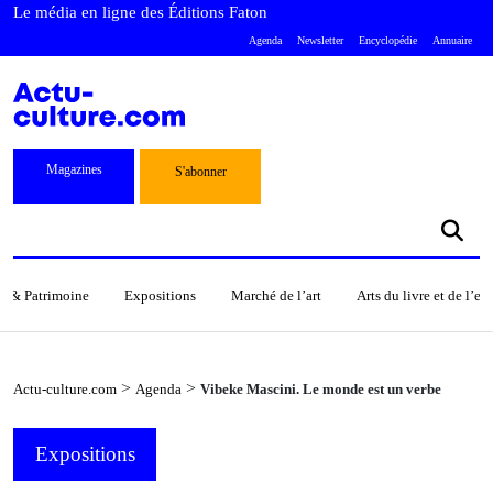
Le média en ligne des Éditions Faton
Agenda
Newsletter
Encyclopédie
Annuaire
Magazines
S'abonner
s & Patrimoine
Expositions
Marché de l’art
Arts du livre et de l’e
>
>
Actu-culture.com
Agenda
Vibeke Mascini. Le monde est un verbe
Expositions