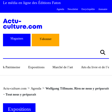
Le média en ligne des Éditions Faton
Agenda
Newsletter
Encyclopédie
Annuaire
Magazines
S'abonner
s & Patrimoine
Expositions
Marché de l’art
Arts du livre et de l’e
>
>
Actu-culture.com
Agenda
Wolfgang Tillmans. Rien ne nous y préparait
− Tout nous y préparait
Expositions