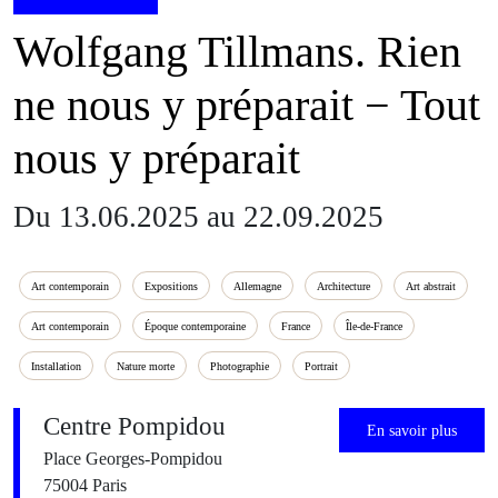
Wolfgang Tillmans. Rien
ne nous y préparait − Tout
nous y préparait
Du 13.06.2025 au 22.09.2025
Art contemporain
Expositions
Allemagne
Architecture
Art abstrait
Art contemporain
Époque contemporaine
France
Île-de-France
Installation
Nature morte
Photographie
Portrait
Centre Pompidou
En savoir plus
Place Georges-Pompidou
75004 Paris