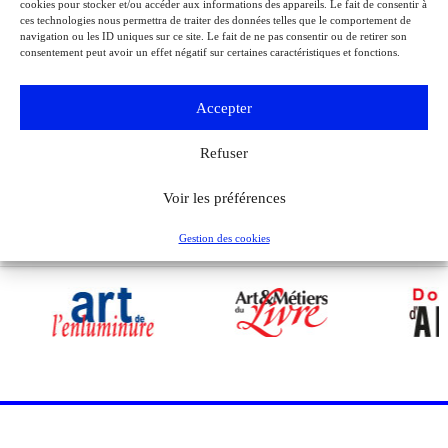
cookies pour stocker et/ou accéder aux informations des appareils. Le fait de consentir à
Jean Moulin
ces technologies nous permettra de traiter des données telles que le comportement de
À l’occasion de l’anniversaire de la Libération de Paris, le musée de la
navigation ou les ID uniques sur ce site. Le fait de ne pas consentir ou de retirer son
Libération de Paris – musée du général Leclerc – musée Jean Moulin
consentement peut avoir un effet négatif sur certaines caractéristiques et fonctions.
expose la lettre du 27 août 1944 de Charles de Gaulle à son épouse
Yvonne, lui narrant les événements de la Libération de Paris.
Accepter
Voir tous les événements
Refuser
Voir les préférences
Gestion des cookies