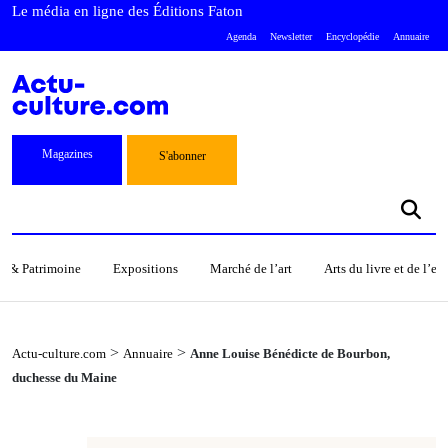
Le média en ligne des Éditions Faton
Agenda
Newsletter
Encyclopédie
Annuaire
Magazines
S'abonner
s & Patrimoine
Expositions
Marché de l’art
Arts du livre et de l’e
>
>
Actu-culture.com
Annuaire
Anne Louise Bénédicte de Bourbon,
duchesse du Maine