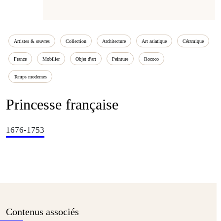
Artistes & œuvres
Collection
Architecture
Art asiatique
Céramique
France
Mobilier
Objet d'art
Peinture
Rococo
Temps modernes
Princesse française
1676-1753
Contenus associés