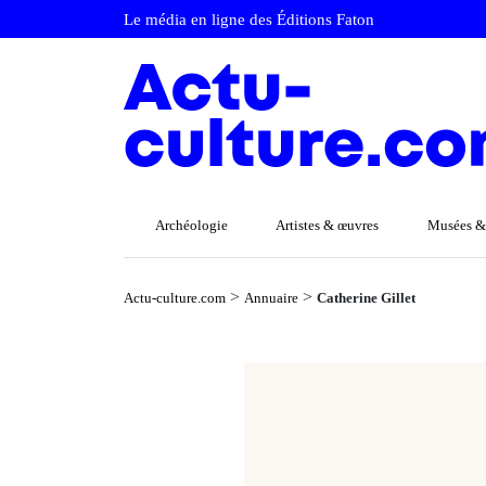
Le média en ligne des Éditions Faton
Archéologie
Artistes & œuvres
Musées &
>
>
Actu-culture.com
Annuaire
Catherine Gillet