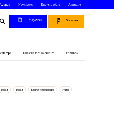
Agenda
Newsletter
Encyclopédie
Annuaire
Magazines
S'abonner
l’estampe
Elles/Ils font la culture
Tribunes
Dessin
Dessin
Époque contemporaine
France