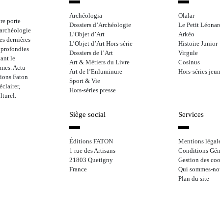
Archéologia
Olalar
re porte
Dossiers d’Archéologie
Le Petit Léonar
l’archéologie
L’Objet d’Art
Arkéo
les dernières
L’Objet d’Art Hors-série
Histoire Junior
approfondies
Dossiers de l’Art
Virgule
ant le
Art & Métiers du Livre
Cosinus
rmes. Actu-
Art de l’Enluminure
Hors-séries jeu
tions Faton
Sport & Vie
clairer,
Hors-séries presse
lturel.
Siège social
Services
Éditions FATON
Mentions légal
1 rue des Artisans
Conditions Gén
21803 Quetigny
Gestion des coo
France
Qui sommes-no
Plan du site