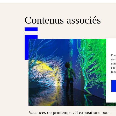
Contenus associés
Pour
et/o
trai
pas 
fonc
Vacances de printemps : 8 expositions pour