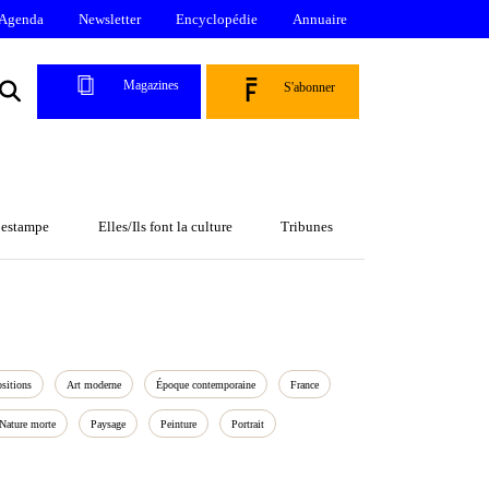
Agenda
Newsletter
Encyclopédie
Annuaire
Magazines
S'abonner
l’estampe
Elles/Ils font la culture
Tribunes
sitions
Art moderne
Époque contemporaine
France
Nature morte
Paysage
Peinture
Portrait