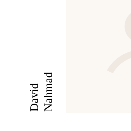
Nahmad
David