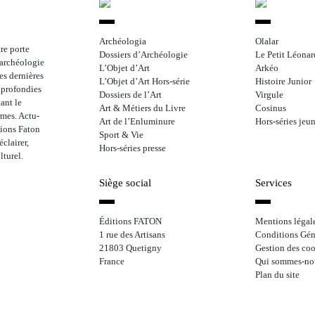
Archéologia
Olalar
re porte
Dossiers d’Archéologie
Le Petit Léonar
l’archéologie
L’Objet d’Art
Arkéo
les dernières
L’Objet d’Art Hors-série
Histoire Junior
approfondies
Dossiers de l’Art
Virgule
ant le
Art & Métiers du Livre
Cosinus
rmes. Actu-
Art de l’Enluminure
Hors-séries jeu
tions Faton
Sport & Vie
clairer,
Hors-séries presse
lturel.
Siège social
Services
Éditions FATON
Mentions légal
1 rue des Artisans
Conditions Gén
21803 Quetigny
Gestion des coo
France
Qui sommes-no
Plan du site