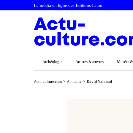
Le média en ligne des Éditions Faton
Archéologie
Artistes & œuvres
Musées &
>
>
Actu-culture.com
Annuaire
David Nahmad