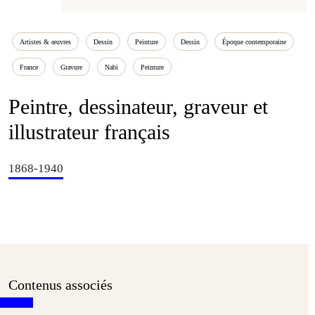
Artistes & œuvres
Dessin
Peinture
Dessin
Époque contemporaine
France
Gravure
Nabi
Peinture
Peintre, dessinateur, graveur et
illustrateur français
1868-1940
Contenus associés