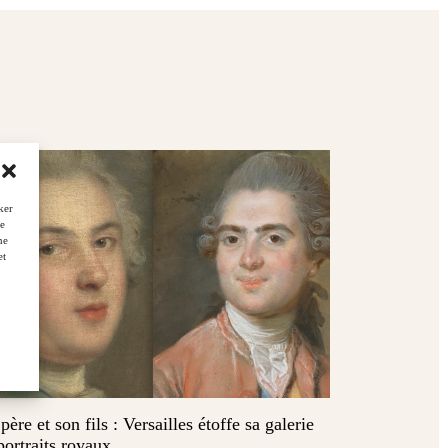
ker
de
ne
et
père et son fils : Versailles étoffe sa galerie
portraits royaux