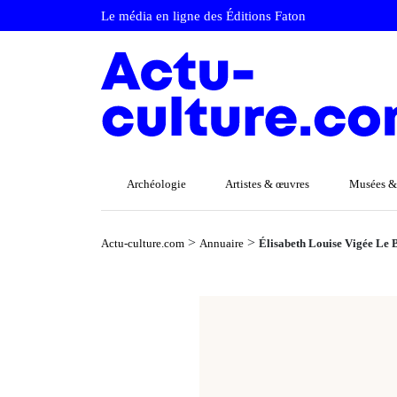
Le média en ligne des Éditions Faton
Archéologie
Artistes & œuvres
Musées &
>
>
Actu-culture.com
Annuaire
Élisabeth Louise Vigée Le 