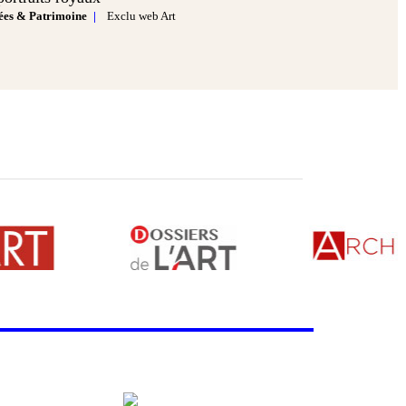
es & Patrimoine
Exclu web Art