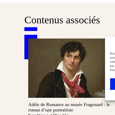
Contenus associés
Pour
et/o
trai
pas 
fonc
Adèle de Romance au musée Fragonard : le
roman d’une portraitiste