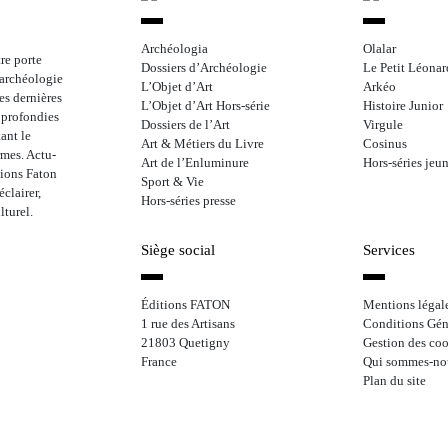
Archéologia
Olalar
re porte
Dossiers d’Archéologie
Le Petit Léonar
l’archéologie
L’Objet d’Art
Arkéo
les dernières
L’Objet d’Art Hors-série
Histoire Junior
approfondies
Dossiers de l’Art
Virgule
ant le
Art & Métiers du Livre
Cosinus
rmes. Actu-
Art de l’Enluminure
Hors-séries jeu
tions Faton
Sport & Vie
clairer,
Hors-séries presse
lturel.
Siège social
Services
Éditions FATON
Mentions légal
1 rue des Artisans
Conditions Gén
21803 Quetigny
Gestion des coo
France
Qui sommes-no
Plan du site