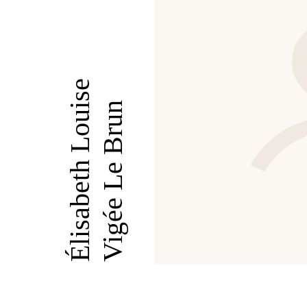
Élisabeth Louise
Vigée Le Brun