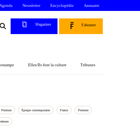
Agenda
Newsletter
Encyclopédie
Annuaire
Magazines
S'abonner
l’estampe
Elles/Ils font la culture
Tribunes
Peinture
Époque contemporaine
France
Peinture
dernes