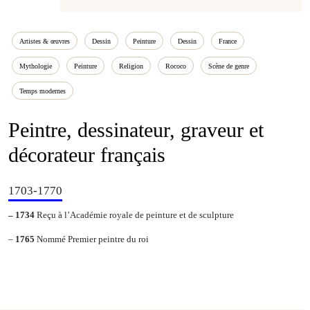
Artistes & œuvres
Dessin
Peinture
Dessin
France
Mythologie
Peinture
Religion
Rococo
Scène de genre
Temps modernes
Peintre, dessinateur, graveur et
décorateur français
1703-1770
– 1734
Reçu à l’Académie royale de peinture et de sculpture
–
1765
Nommé Premier peintre du roi