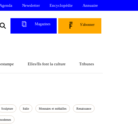
Agenda
Newsletter
Encyclopédie
Annuaire
Magazines
S'abonner
l’estampe
Elles/Ils font la culture
Tribunes
Sculpture
Italie
Monnaies et médailles
Renaissance
modernes