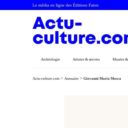
Le média en ligne des Éditions Faton
Archéologie
Artistes & œuvres
Musées &
>
>
Actu-culture.com
Annuaire
Giovanni Maria Mosca