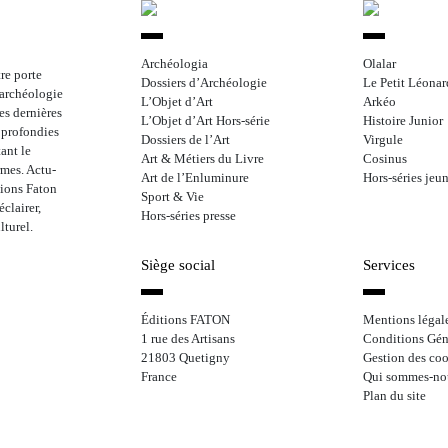
Archéologia
Olalar
re porte
Dossiers d’Archéologie
Le Petit Léonar
l’archéologie
L’Objet d’Art
Arkéo
les dernières
L’Objet d’Art Hors-série
Histoire Junior
approfondies
Dossiers de l’Art
Virgule
ant le
Art & Métiers du Livre
Cosinus
rmes. Actu-
Art de l’Enluminure
Hors-séries jeu
tions Faton
Sport & Vie
clairer,
Hors-séries presse
lturel.
Siège social
Services
Éditions FATON
Mentions légal
1 rue des Artisans
Conditions Gén
21803 Quetigny
Gestion des coo
France
Qui sommes-no
Plan du site