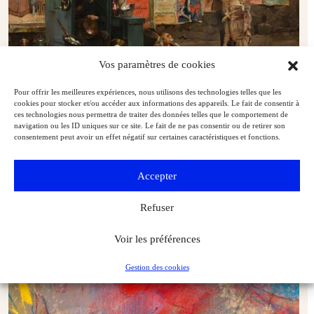
Vos paramètres de cookies
Pour offrir les meilleures expériences, nous utilisons des technologies telles que les
L’affiche et ses révolutions au musée d’Orsay
cookies pour stocker et/ou accéder aux informations des appareils. Le fait de consentir à
ces technologies nous permettra de traiter des données telles que le comportement de
Arts du livre et de l'estampe
Art & Métiers du Livre
navigation ou les ID uniques sur ce site. Le fait de ne pas consentir ou de retirer son
consentement peut avoir un effet négatif sur certaines caractéristiques et fonctions.
Accepter
Refuser
Voir les préférences
Gestion des cookies