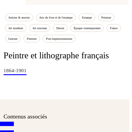
Artistes & œuvres
Arts du livre et de l'estampe
Estampe
Peinture
Art moderne
Art nouveau
Dessin
Époque contemporaine
France
Gravure
Peinture
Post-impressionnisme
Peintre et lithographe français
1864-1901
Contenus associés