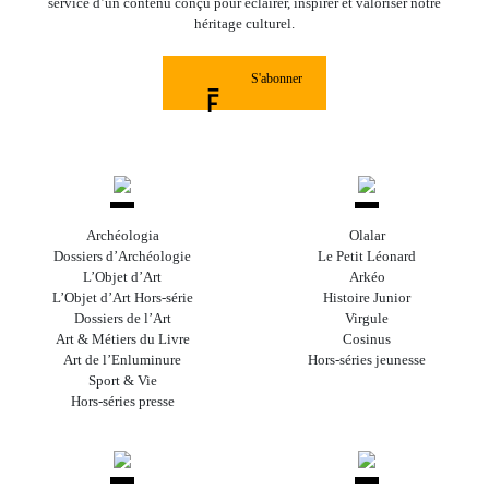
service d’un contenu conçu pour éclairer, inspirer et valoriser notre
héritage culturel.
S'abonner
Archéologia
Olalar
Dossiers d’Archéologie
Le Petit Léonard
L’Objet d’Art
Arkéo
L’Objet d’Art Hors-série
Histoire Junior
Dossiers de l’Art
Virgule
Art & Métiers du Livre
Cosinus
Art de l’Enluminure
Hors-séries jeunesse
Sport & Vie
Hors-séries presse