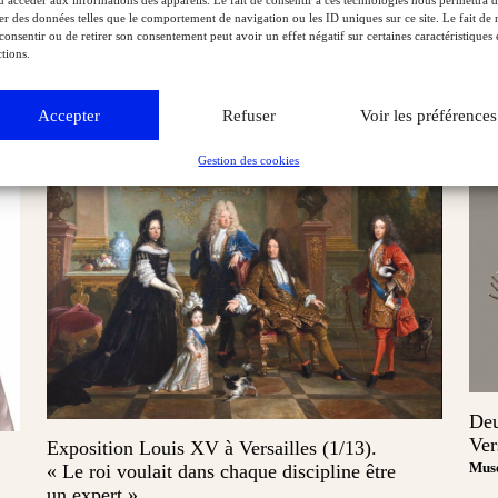
u accéder aux informations des appareils. Le fait de consentir à ces technologies nous permettra 
chef‑d’œuvre de Mignard retrouve son éclat en
Musé
ter des données telles que le comportement de navigation ou les ID uniques sur ce site. Le fait de 
consentir ou de retirer son consentement peut avoir un effet négatif sur certaines caractéristiques 
amont de l’exposition sur le Grand Dauphin
tions.
Musées & Patrimoine
Exclu web Art
Accepter
Refuser
Voir les préférences
Gestion des cookies
Deu
Ver
Exposition Louis XV à Versailles (1/13).
Musé
« Le roi voulait dans chaque discipline être
un expert »