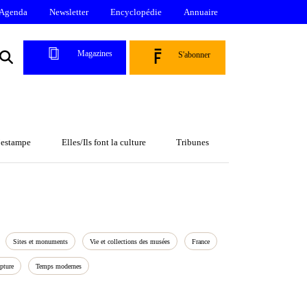
Agenda
Newsletter
Encyclopédie
Annuaire
Magazines
S'abonner
l’estampe
Elles/Ils font la culture
Tribunes
Sites et monuments
Vie et collections des musées
France
pture
Temps modernes