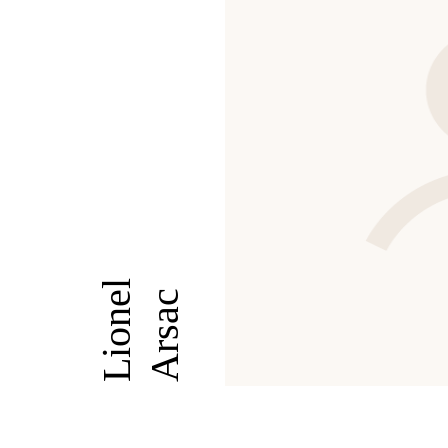
Lionel
Arsac