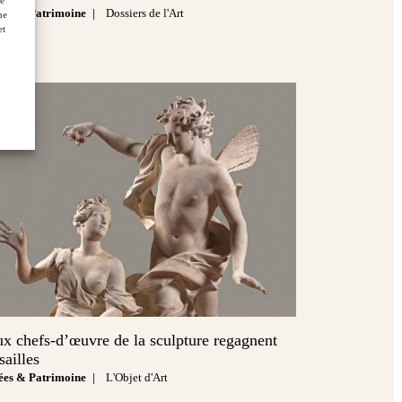
de
es & Patrimoine
Dossiers de l'Art
ne
et
x chefs‑d’œuvre de la sculpture regagnent
sailles
es & Patrimoine
L'Objet d'Art