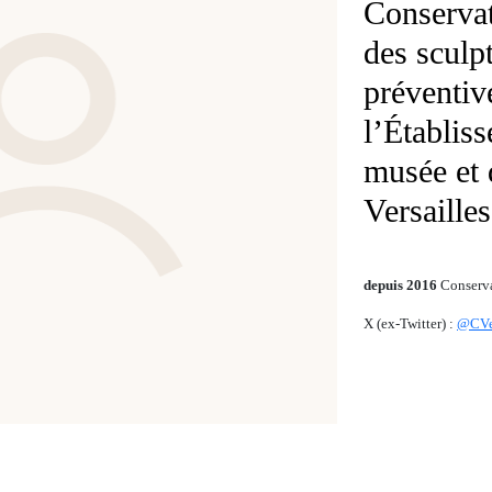
Conservat
des sculp
préventiv
l’Établis
musée et 
Versailles
depuis 2016
Conserva
X (ex-Twitter) :
@CVer