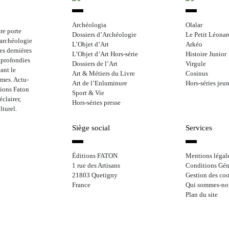
Archéologia
Olalar
re porte
Dossiers d’Archéologie
Le Petit Léonar
l’archéologie
L’Objet d’Art
Arkéo
les dernières
L’Objet d’Art Hors-série
Histoire Junior
approfondies
Dossiers de l’Art
Virgule
ant le
Art & Métiers du Livre
Cosinus
rmes. Actu-
Art de l’Enluminure
Hors-séries jeu
tions Faton
Sport & Vie
clairer,
Hors-séries presse
lturel.
Siège social
Services
Éditions FATON
Mentions légal
1 rue des Artisans
Conditions Gén
21803 Quetigny
Gestion des coo
France
Qui sommes-no
Plan du site