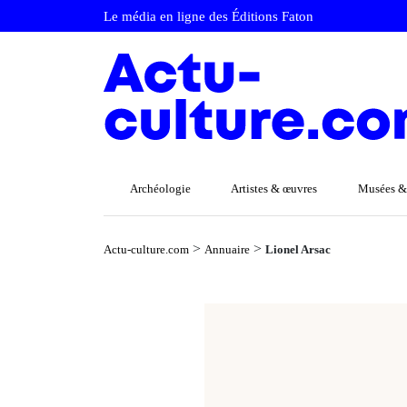
Le média en ligne des Éditions Faton
Archéologie
Artistes & œuvres
Musées &
>
>
Actu-culture.com
Annuaire
Lionel Arsac