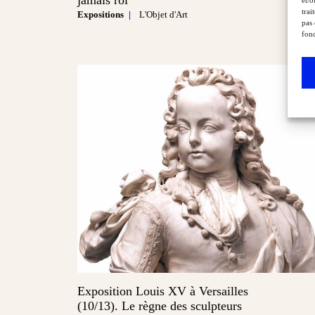
et/o
trai
Expositions
L'Objet d'Art
pas 
fonc
Exposition Louis XV à Versailles
(10/13). Le règne des sculpteurs