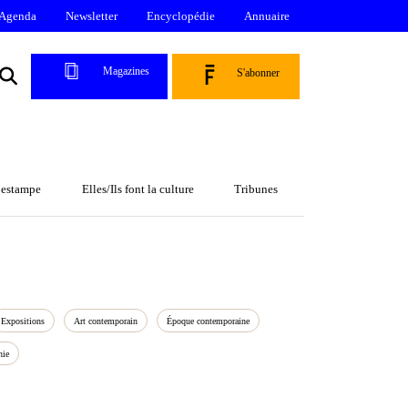
Agenda
Newsletter
Encyclopédie
Annuaire
Magazines
S'abonner
l’estampe
Elles/Ils font la culture
Tribunes
Expositions
Art contemporain
Époque contemporaine
hie