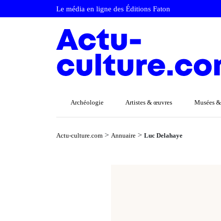
Le média en ligne des Éditions Faton
Archéologie
Artistes & œuvres
Musées &
>
>
Actu-culture.com
Annuaire
Luc Delahaye