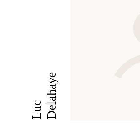
Delahaye
Luc