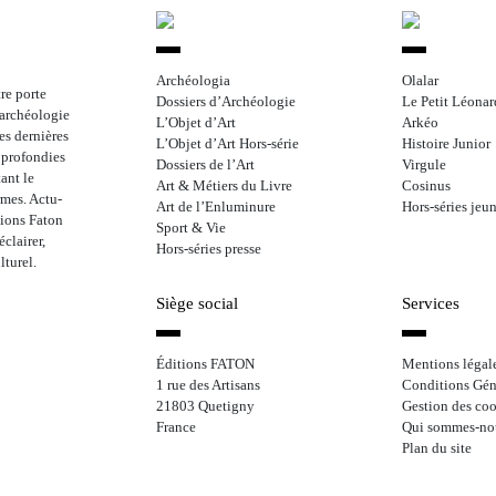
Archéologia
Olalar
re porte
Dossiers d’Archéologie
Le Petit Léonar
l’archéologie
L’Objet d’Art
Arkéo
les dernières
L’Objet d’Art Hors-série
Histoire Junior
approfondies
Dossiers de l’Art
Virgule
ant le
Art & Métiers du Livre
Cosinus
rmes. Actu-
Art de l’Enluminure
Hors-séries jeu
tions Faton
Sport & Vie
clairer,
Hors-séries presse
lturel.
Siège social
Services
Éditions FATON
Mentions légal
1 rue des Artisans
Conditions Gén
21803 Quetigny
Gestion des coo
France
Qui sommes-no
Plan du site