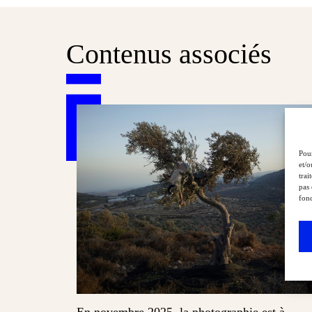
Contenus associés
Pour
et/o
trai
pas 
fonc