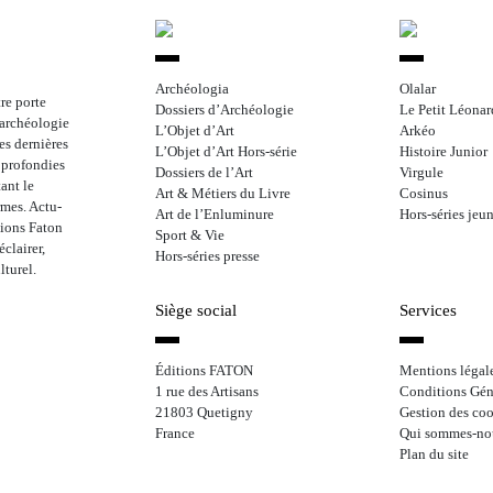
Archéologia
Olalar
re porte
Dossiers d’Archéologie
Le Petit Léonar
l’archéologie
L’Objet d’Art
Arkéo
les dernières
L’Objet d’Art Hors-série
Histoire Junior
approfondies
Dossiers de l’Art
Virgule
ant le
Art & Métiers du Livre
Cosinus
rmes. Actu-
Art de l’Enluminure
Hors-séries jeu
tions Faton
Sport & Vie
clairer,
Hors-séries presse
lturel.
Siège social
Services
Éditions FATON
Mentions légal
1 rue des Artisans
Conditions Gén
21803 Quetigny
Gestion des coo
France
Qui sommes-no
Plan du site