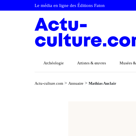
Le média en ligne des Éditions Faton
Archéologie
Artistes & œuvres
Musées &
>
>
Actu-culture.com
Annuaire
Mathias Auclair