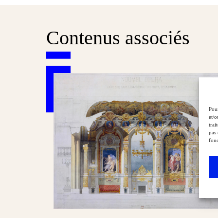
Contenus associés
Pour
et/o
trai
pas 
fonc