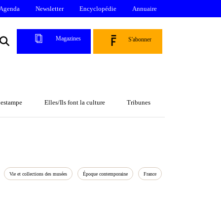
Agenda
Newsletter
Encyclopédie
Annuaire
Magazines
S'abonner
l’estampe
Elles/Ils font la culture
Tribunes
Vie et collections des musées
Époque contemporaine
France