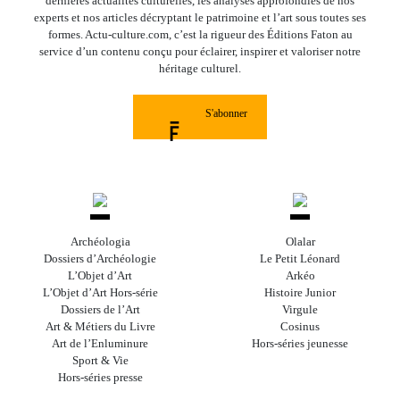
dernières actualités culturelles, les analyses approfondies de nos
experts et nos articles décryptant le patrimoine et l’art sous toutes ses
formes. Actu-culture.com, c’est la rigueur des Éditions Faton au
service d’un contenu conçu pour éclairer, inspirer et valoriser notre
héritage culturel.
S'abonner
Archéologia
Olalar
Dossiers d’Archéologie
Le Petit Léonard
L’Objet d’Art
Arkéo
L’Objet d’Art Hors-série
Histoire Junior
Dossiers de l’Art
Virgule
Art & Métiers du Livre
Cosinus
Art de l’Enluminure
Hors-séries jeunesse
Sport & Vie
Hors-séries presse