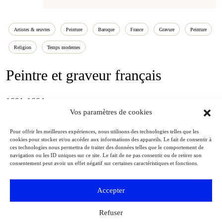
Artistes & œuvres
Peinture
Baroque
France
Gravure
Peinture
Religion
Temps modernes
Peintre et graveur français
1601-1664
Vos paramètres de cookies
– 1648
Professeur à l’Académie royale de peinture et de sculpture
Pour offrir les meilleures expériences, nous utilisons des technologies telles que les
– 1656
Recteur de l’Académie royale de peinture et de sculpture
cookies pour stocker et/ou accéder aux informations des appareils. Le fait de consentir à
ces technologies nous permettra de traiter des données telles que le comportement de
navigation ou les ID uniques sur ce site. Le fait de ne pas consentir ou de retirer son
consentement peut avoir un effet négatif sur certaines caractéristiques et fonctions.
Accepter
Refuser