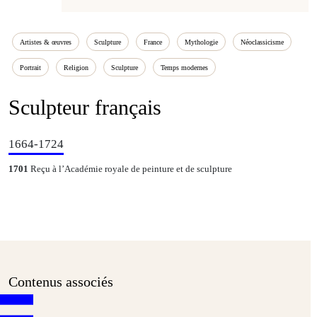
Artistes & œuvres
Sculpture
France
Mythologie
Néoclassicisme
Portrait
Religion
Sculpture
Temps modernes
Sculpteur français
1664-1724
1701
Reçu à l’Académie royale de peinture et de sculpture
Contenus associés