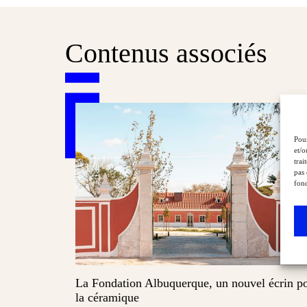
Contenus associés
Pour
et/o
trai
pas 
fonc
La Fondation Albuquerque, un nouvel écrin p
la céramique