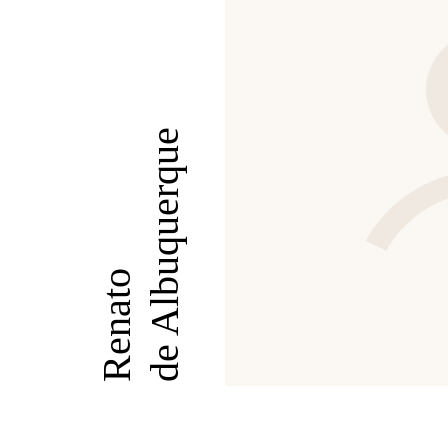
de Albuquerque
Renato