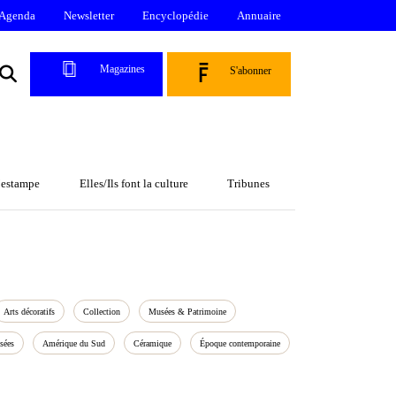
Agenda
Newsletter
Encyclopédie
Annuaire
Magazines
S'abonner
l’estampe
Elles/Ils font la culture
Tribunes
Arts décoratifs
Collection
Musées & Patrimoine
sées
Amérique du Sud
Céramique
Époque contemporaine