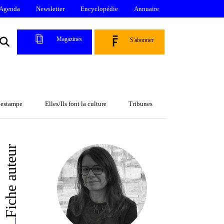
Agenda
Newsletter
Encyclopédie
Annuaire
Magazines
S'abonner
l’estampe
Elles/Ils font la culture
Tribunes
Fiche auteur