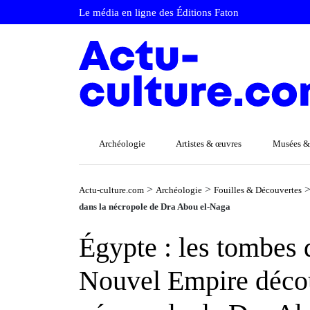
Le média en ligne des Éditions Faton
Archéologie
Artistes & œuvres
Musées &
>
>
Actu-culture.com
Archéologie
Fouilles & Découvertes
dans la nécropole de Dra Abou el-Naga
Égypte : les tombes 
Nouvel Empire décou