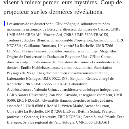
visent à mieux percer leurs mystères. Coup de
projecteur sur les dernières révélations.
Les auteurs de ce dossier sont : Olivier Agogué, administrateur des
monuments nationaux de Bretagne, directeur du musée de Carnac, CNRS,
UMR 6566 CREAAH ; Vincent Ard, CNRS, UMR 5608 TRACES,
Toulouse ; Audrey Blanchard, responsable d’opération, Archeodunum, ERC
NEOSEA ; Guillaume Bruniaux, Université La Rochelle, UMR 7266
LIENSs ; Florian Cousseau, postdoctorant au sein du projet Megalithic
Origins de l’université de Durham au Royaume-Uni ; Céline Cornet,
directrice adjointe du musée de Préhistoire de Carnac et coordinatrice du
dossier ; Émilie Heddebaux, conservatrice-restauratrice, Association
Paysages de Mégalithes, doctorante en conservation-restauration,
Laboratoire Héritages, UMR 9022, INP ; Benjamin Gehres, chargé de
recherche CNRS, UMR 6566 CReAAH, Laboratoire
Archéosciences ; Valentin Grimaud, architecte-archéologue indépendant,
LARA Nantes Université ; Jean-Noël Guyodo, enseignant-chercheur, UMR
6566, ERC NEOSEA ; Gwenaëlle Hamon, chercheuse indépendante,
associée à l’UMR 6566 CReAAH ; Vivien Mathé, ArchéoSolution,
Université La Rochelle, UMR 7266 LIENSs ; Bettina Schulz Paulsson,
professeur, Göteborg University, ERC NEOSEA ; Astrid Suaud-Préault, Drac
Bretagne, Service régional de l’archéologie, UMR6566 CREAAH