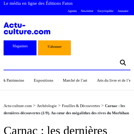
Le média en ligne des Éditions Faton
Agenda
Newsletter
Encyclopédie
Annuaire
Magazines
S'abonner
s & Patrimoine
Expositions
Marché de l’art
Arts du livre et de l’e
>
>
>
Actu-culture.com
Archéologie
Fouilles & Découvertes
Carnac : les
dernières découvertes (1/9). Au cœur des mégalithes des rives du Morbihan
Carnac : les dernières