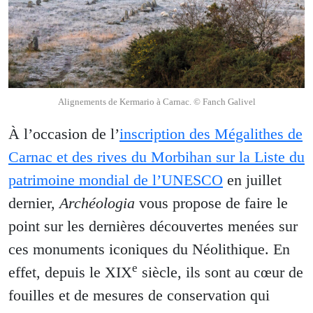
Alignements de Kermario à Carnac. © Fanch Galivel
À l’occasion de l’
inscription des Mégalithes de
Carnac et des rives du Morbihan sur la Liste du
patrimoine mondial de l’UNESCO
en juillet
dernier,
Archéologia
vous propose de faire le
point sur les dernières découvertes menées sur
ces monuments iconiques du Néolithique. En
e
effet, depuis le XIX
siècle, ils sont au cœur de
fouilles et de mesures de conservation qui