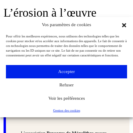
L’érosion à l’œuvre
Vos paramètres de cookies
De plus, l’érosion météorique fait lentement, et imperceptiblement,
son œuvre depuis des milliers d’années et altère les surfaces.
Pour offrir les meilleures expériences, nous utilisons des technologies telles que les
cookies pour stocker et/ou accéder aux informations des appareils. Le fait de consentir à
Présumée, la présence de gravures sur quelques stèles spécifiques a
ces technologies nous permettra de traiter des données telles que le comportement de
pu être confirmée par le programme de numérisation de Serge
navigation ou les ID uniques sur ce site. Le fait de ne pas consentir ou de retirer son
consentement peut avoir un effet négatif sur certaines caractéristiques et fonctions.
Cassen et Valentin Grimaud. Mais ces tracés identifiés sont
devenus quasiment invisibles à l’œil nu, fragile témoignage de ce
qui a disparu et ne permet plus de contribuer à expliquer la
Accepter
complexité de ce monument sans équivalent. Toutes ces absences
Refuser
et changements par rapport à ce que fut le site préhistorique (lui-
même certainement évolutif comme l’ont été beaucoup de
Voir les préférences
mégalithes) incitent à la modestie et à la prudence quant aux
interprétations possibles.
Gestion des cookies