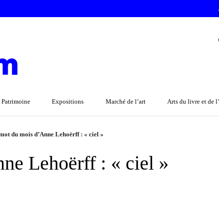
 Patrimoine
Expositions
Marché de l’art
Arts du livre et de 
mot du mois d’Anne Lehoërff : « ciel »
e Lehoërff : « ciel »