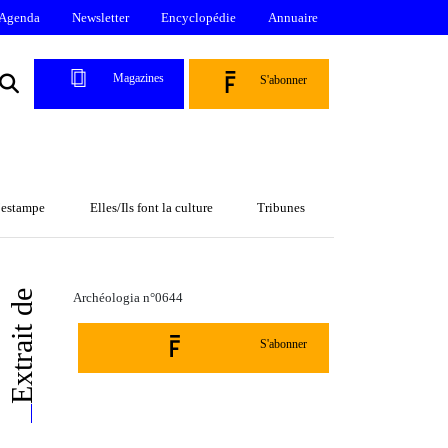
Agenda
Newsletter
Encyclopédie
Annuaire
Magazines
S'abonner
l’estampe
Elles/Ils font la culture
Tribunes
Extrait de
Archéologia n°0644
S'abonner