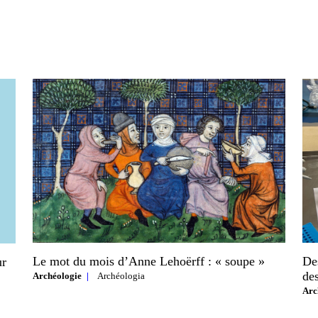
Le mot du mois d’Anne Lehoërff : « soupe »
Des
ur
des
Archéologie
Archéologia
Arc