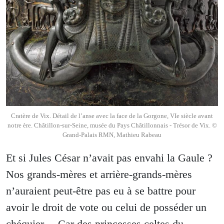
Cratère de Vix. Détail de l’anse avec la face de la Gorgone, VIe siècle avant
notre ère. Châtillon-sur-Seine, musée du Pays Châtillonnais - Trésor de Vix. ©
Grand-Palais RMN, Mathieu Rabeau
Et si Jules César n’avait pas envahi la Gaule ?
Nos grands-mères et arrière-grands-mères
n’auraient peut-être pas eu à se battre pour
avoir le droit de vote ou celui de posséder un
chéquier… Car des princesses celtes du