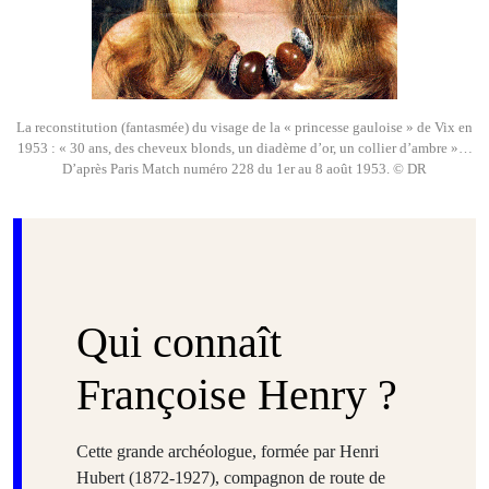
La reconstitution (fantasmée) du visage de la « princesse gauloise » de Vix en
1953 : « 30 ans, des cheveux blonds, un diadème d’or, un collier d’ambre »…
D’après Paris Match numéro 228 du 1er au 8 août 1953. © DR
Qui connaît
Françoise Henry ?
Cette grande archéologue, formée par Henri
Hubert (1872-1927), compagnon de route de