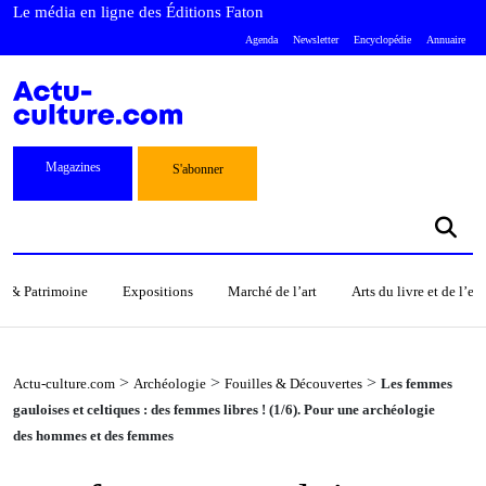
Le média en ligne des Éditions Faton
Agenda
Newsletter
Encyclopédie
Annuaire
Magazines
S'abonner
s & Patrimoine
Expositions
Marché de l’art
Arts du livre et de l’e
>
>
>
Actu-culture.com
Archéologie
Fouilles & Découvertes
Les femmes
gauloises et celtiques : des femmes libres ! (1/6). Pour une archéologie
des hommes et des femmes