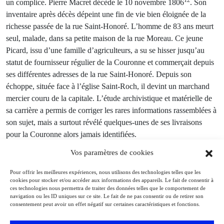
un complice. Pierre Macret décède le 10 novembre 1806
. Son
inventaire après décès dépeint une fin de vie bien éloignée de la
richesse passée de la rue Saint-Honoré. L’homme de 83 ans meurt
seul, malade, dans sa petite maison de la rue Moreau. Ce jeune
Picard, issu d’une famille d’agriculteurs, a su se hisser jusqu’au
statut de fournisseur régulier de la Couronne et commerçait depuis
ses différentes adresses de la rue Saint-Honoré. Depuis son
échoppe, située face à l’église Saint-Roch, il devint un marchand
mercier couru de la capitale. L’étude archivistique et matérielle de
sa carrière a permis de corriger les rares informations rassemblées à
son sujet, mais a surtout révélé quelques-unes de ses livraisons
pour la Couronne alors jamais identifiées.
Vos paramètres de cookies
Premier fournisseur de la
Pour offrir les meilleures expériences, nous utilisons des technologies telles que les
cookies pour stocker et/ou accéder aux informations des appareils. Le fait de consentir à
dauphine Marie-
ces technologies nous permettra de traiter des données telles que le comportement de
navigation ou les ID uniques sur ce site. Le fait de ne pas consentir ou de retirer son
consentement peut avoir un effet négatif sur certaines caractéristiques et fonctions.
Antoinette