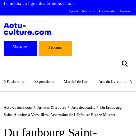
Le média en ligne des Éditions Faton
Agenda
Newsletter
Encyclopédie
Annuaire
Magazines
S'abonner
s & Patrimoine
Expositions
Marché de l’art
Arts du livre et de l’e
>
>
>
Actu-culture.com
Artistes & œuvres
Arts décoratifs
Du faubourg
Saint-Antoine à Versailles, l’ascension de l’ébéniste Pierre Macret
Du faubourg Saint-