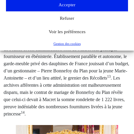
Accepter
Les honneurs garantis par un titre d’ébéniste privilégié puis de
Refuser
fournisseur régulier des Menus-Plaisirs couronnent l’ébéniste d’un
dernier succès. Il accède au garde-meuble privé de la jeune
Voir les préférences
dauphine Marie-Antoinette dès son arrivée en France en 1770. De
son entrée dans le royaume à son accession au trône, la future reine
Gestion des cookies
de France et son administration font de Macret leur principal
fournisseur en ébénisterie. Établissement parallèle et autonome, le
garde-meuble privé des dauphines de France jouissait d’un budget,
d’un gestionnaire – Pierre Bonnefoy du Plan pour la jeune Marie-
13
Antoinette – et d’un lieu attitré, le grenier des Récollets
. Les
archives afférentes à cette administration ont malheureusement
disparu, mais le contrat de mariage de Bonnefoy du Plan révèle
que celui-ci devait à Macret la somme rondelette de 1 222 livres,
preuve indéniable des nombreuses fournitures livrées à la jeune
14
princesse
.