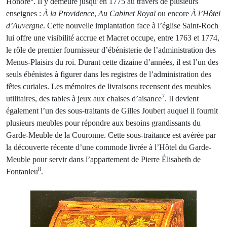
Honoré
. Il y demeure jusqu’en 1775 au travers de plusieurs
enseignes :
À la Providence
,
Au
Cabinet Royal
ou encore
À l’Hôtel
d’Auvergne
. Cette nouvelle implantation face à l’église Saint-Roch
lui offre une visibilité accrue et Macret occupe, entre 1763 et 1774,
le rôle de premier fournisseur d’ébénisterie de l’administration des
Menus-Plaisirs du roi. Durant cette dizaine d’années, il est l’un des
seuls ébénistes à figurer dans les registres de l’administration des
fêtes curiales. Les mémoires de livraisons recensent des meubles
7
utilitaires, des tables à jeux aux chaises d’aisance
. Il devient
également l’un des sous-traitants de Gilles Joubert auquel il fournit
plusieurs meubles pour répondre aux besoins grandissants du
Garde-Meuble de la Couronne. Cette sous-traitance est avérée par
la découverte récente d’une commode livrée à l’Hôtel du Garde-
Meuble pour servir dans l’appartement de Pierre Élisabeth de
8
Fontanieu
.