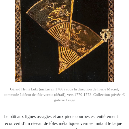
Gérard Henri Lutz (maître en 1766), sous la direction de Pierre Macret,
commode à décor de tôle vernie (détail), vers 1770-1773. Collection privée. ©
galerie Léage
Le bâti aux lignes assagies et aux pieds courbes est entièrement
recouvert d’un réseau de tôles métalliques vernies imitant le laque