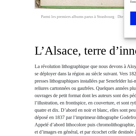
fonc
Parmi les premiers albums parus à Strasbourg : Die Armen
L’Alsace, terre d’in
La révolution lithographique que nous devons à Aloy
se déployer dans la région au siècle suivant. Vers 18
presses lithographiques installées par Senefelder lui-
reliures cartonnées ou gaufrées. Quelques années plus 
ouvrages de petit format dont les auteurs sont des pé
l’illustration, en frontispice, en couverture, et sont
quatre et dix. D’abord en noir et blanc, elles sont p
déposé en 1837 par l’imprimeur-lithographe Godefro
Appelé d’abord lithocolore puis chromolithographie,
et d’images en général, et par ricochet celle destiné