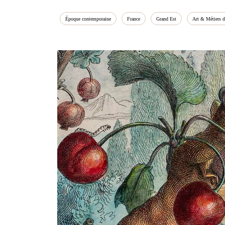
Époque contemporaine
France
Grand Est
Art & Métiers d