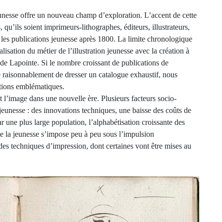
eunesse offre un nouveau champ d’exploration. L’accent de cette
s, qu’ils soient imprimeurs-lithographes, éditeurs, illustrateurs,
s les publications jeunesse après 1800. La limite chronologique
isation du métier de l’illustration jeunesse avec la création à
ude Lapointe. Si le nombre croissant de publications de
che raisonnablement de dresser un catalogue exhaustif, nous
ations emblématiques.
re et l’image dans une nouvelle ère. Plusieurs facteurs socio-
jeunesse : des innovations techniques, une baisse des coûts de
r une plus large population, l’alphabétisation croissante des
e la jeunesse s’impose peu à peu sous l’impulsion
des techniques d’impression, dont certaines vont être mises au