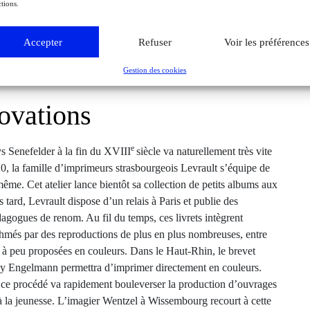
tions.
lotterie chez Levrault en 1835, Strasbourg, Bibliothèque des Musées. ©
Accepter
Refuser
Voir les préférences
M. Bertola
Gestion des cookies
novations
e
s Senefelder à la fin du XVIII
siècle va naturellement très vite
20, la famille d’imprimeurs strasbourgeois Levrault s’équipe de
même. Cet atelier lance bientôt sa collection de petits albums aux
tard, Levrault dispose d’un relais à Paris et publie des
dagogues de renom. Au fil du temps, ces livrets intègrent
 rythmés par des reproductions de plus en plus nombreuses, entre
eu à peu proposées en couleurs. Dans le Haut-Rhin, le brevet
y Engelmann permettra d’imprimer directement en couleurs.
 ce procédé va rapidement bouleverser la production d’ouvrages
e à la jeunesse. L’imagier Wentzel à Wissembourg recourt à cette