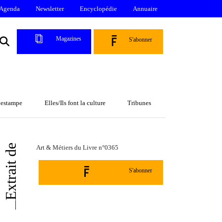
Agenda
Newsletter
Encyclopédie
Annuaire
Magazines
S'abonner
l’estampe
Elles/Ils font la culture
Tribunes
Extrait de
Art & Métiers du Livre n°0365
S'abonner