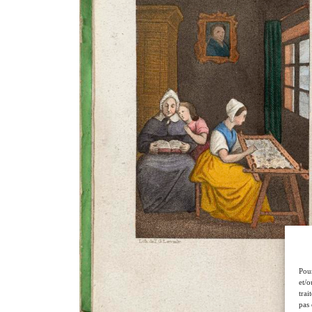
Pour
et/o
trai
pas 