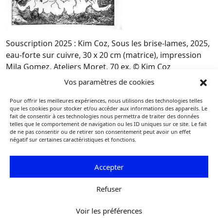
Souscription 2025 : Kim Coz, Sous les brise-lames, 2025,
eau-forte sur cuivre, 30 x 20 cm (matrice), impression
Mila Gomez, Ateliers Moret, 70 ex. © Kim Coz
Vos paramètres de cookies
« L’entaille, association Pointe et Burin et Fondation
Taylor »
, jusqu’au 7 juin 2025, Fondation Taylor, 1, rue La
Pour offrir les meilleures expériences, nous utilisons des technologies telles
Bruyère, 75009 Paris. Du mardi au samedi de 13h à 19h.
que les cookies pour stocker et/ou accéder aux informations des appareils. Le
fait de consentir à ces technologies nous permettra de traiter des données
Tél. : 01 48 74 85 24.
taylor.fr
telles que le comportement de navigation ou les ID uniques sur ce site. Le fait
de ne pas consentir ou de retirer son consentement peut avoir un effet
1
« L’œil d’or », Michel Melot,
Nouvelles de l’estampe
,
négatif sur certaines caractéristiques et fonctions.
n° 230, 2010.
Accepter
Extrait
Art & Métiers du Livre n°0368
de
Refuser
Voir les préférences