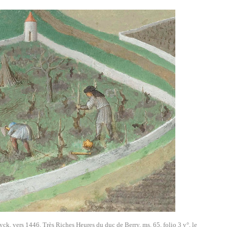
ck, vers 1446, Très Riches Heures du duc de Berry, ms. 65, folio 3 v°, le