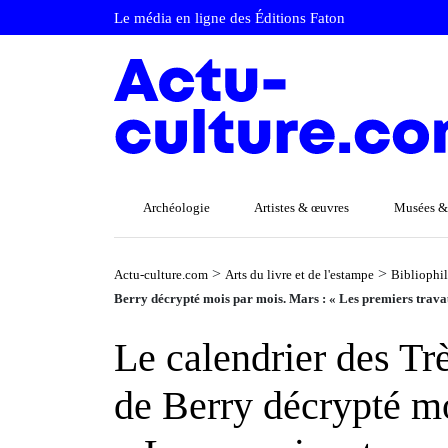
Le média en ligne des Éditions Faton
Archéologie
Artistes & œuvres
Musées &
>
>
Actu-culture.com
Arts du livre et de l'estampe
Bibliophi
Berry décrypté mois par mois. Mars : « Les premiers trav
Le calendrier des Tr
de Berry décrypté mo