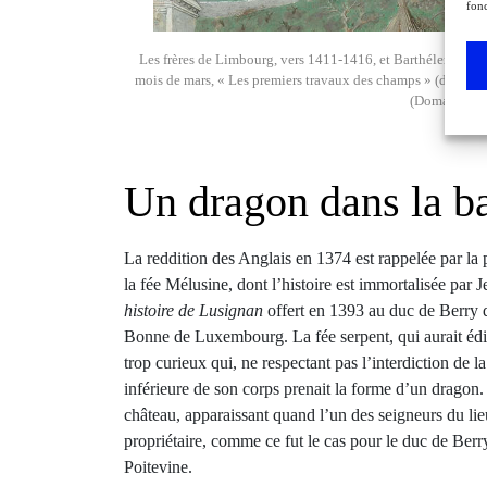
fonc
Les frères de Limbourg, vers 1411-1416, et Barthélemy d’Ey
mois de mars, « Les premiers travaux des champs » (détail
(Domaine de 
Un dragon dans la b
La reddition des Anglais en 1374 est rappelée par la 
la fée Mélusine, dont l’histoire est immortalisée pa
histoire de Lusignan
offert en 1393 au duc de Berry qu
Bonne de Luxembourg. La fée serpent, qui aurait édi
trop curieux qui, ne respectant pas l’interdiction de la
inférieure de son corps prenait la forme d’un dragon.
château, apparaissant quand l’un des seigneurs du lie
propriétaire, comme ce fut le cas pour le duc de Berry
Poitevine.