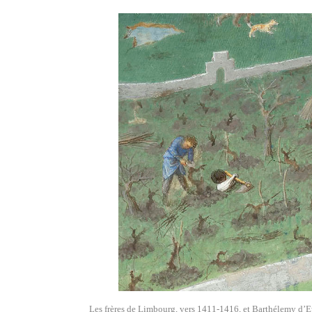
Les frères de Limbourg, vers 1411-1416, et Barthélemy d’Ey