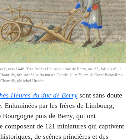
ck, vers 1446, Très Riches Heures du duc de Berry, ms. 65, folio 3 v°, le
). Chantilly, bibliothèque du musée Condé. 21 x 29 cm. © GrandPalaisRmn
Chantilly)/Michel Urtado
ches Heures du duc de Berry
sont sans doute
e. Enluminées par les frères de Limbourg,
de Bourgogne puis de Berry, qui ont
s se composent de 121 miniatures qui captivent
historiques, de scènes princières et des