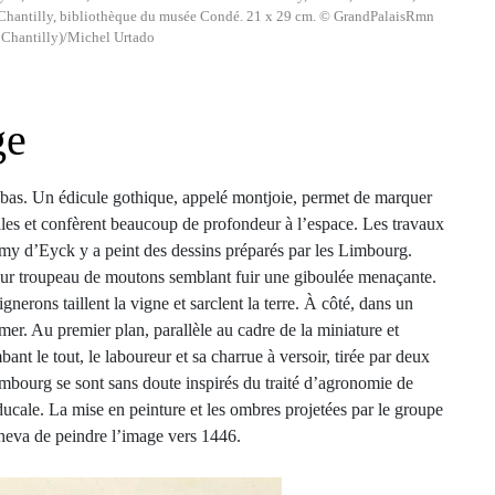
). Chantilly, bibliothèque du musée Condé. 21 x 29 cm. © GrandPalaisRmn
Chantilly)/Michel Urtado
ge
bas. Un édicule gothique, appelé montjoie, permet de marquer
lles et confèrent beaucoup de profondeur à l’espace. Les travaux
lemy d’Eyck y a peint des dessins préparés par les Limbourg.
leur troupeau de moutons semblant fuir une giboulée menaçante.
nerons taillent la vigne et sarclent la terre. À côté, dans un
mer. Au premier plan, parallèle au cadre de la miniature et
ant le tout, le laboureur et sa charrue à versoir, tirée par deux
Limbourg se sont sans doute inspirés du traité d’agronomie de
e ducale. La mise en peinture et les ombres projetées par le groupe
cheva de peindre l’image vers 1446.