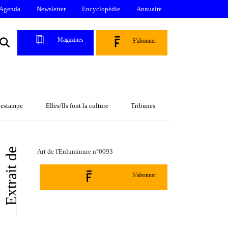
Agenda
Newsletter
Encyclopédie
Annuaire
Magazines
S'abonner
l’estampe
Elles/Ils font la culture
Tribunes
Extrait de
Art de l'Enluminure n°0093
S'abonner