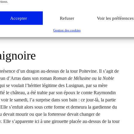
tions.
ck, vers 1446, Très Riches Heures du duc de Berry, ms. 65, folio 3 v°, le
Accepter
Refuser
Voir les préférences
). Chantilly, bibliothèque du musée Condé. 21 x 29 cm. © GrandPalaisRmn
Chantilly)/Michel Urtado
Gestion des cookies
aignoire
présence d’un dragon au-dessus de la tour Poitevine. Il s’agit de
r Jean d’Arras dans son roman
Roman de Mélusine ou la Noble
i se voulait l’héritier légitime des Lusignan, par sa mère
fié le château, a été trahie par son époux le comte Raymondin
 voir le samedi, l’a surprise dans son bain : ce jour-là, la partie
 Elle s’enfuit alors sous cette forme et demeura la gardienne du
u devait mourir ou que la forteresse devait changer de
. Elle s’apparente ici à une girouette placée au-dessus de la tour