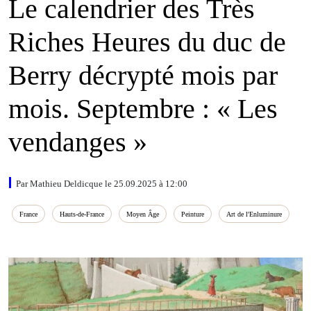
Le calendrier des Très
Riches Heures du duc de
Berry décrypté mois par
mois. Septembre : « Les
vendanges »
Par Mathieu Deldicque le 25.09.2025 à 12:00
France
Hauts‑de‑France
Moyen Âge
Peinture
Art de l'Enluminure