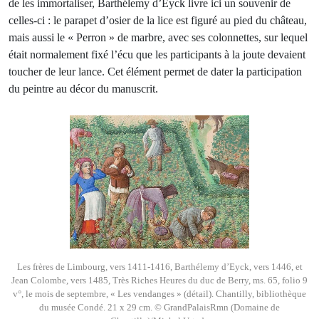
de les immortaliser, Barthélemy d’Eyck livre ici un souvenir de
celles-ci : le parapet d’osier de la lice est figuré au pied du château,
mais aussi le « Perron » de marbre, avec ses colonnettes, sur lequel
était normalement fixé l’écu que les participants à la joute devaient
toucher de leur lance. Cet élément permet de dater la participation
du peintre au décor du manuscrit.
Les frères de Limbourg, vers 1411-1416, Barthélemy d’Eyck, vers 1446, et
Jean Colombe, vers 1485, Très Riches Heures du duc de Berry, ms. 65, folio 9
v°, le mois de septembre, « Les vendanges » (détail). Chantilly, bibliothèque
du musée Condé. 21 x 29 cm. © GrandPalaisRmn (Domaine de