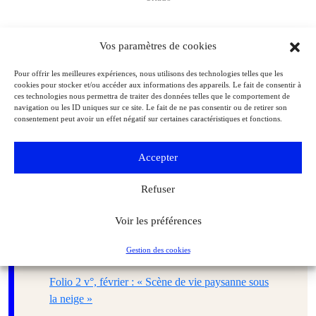
« Les Très Riches Heures du duc de Berry » jusqu’au 5
Vos paramètres de cookies
octobre 2025 au Château de Chantilly, Salle du Jeu de Paume,
60500 Chantilly. Tél. : 03 44 27 31 80.
chateaudechantilly.fr
Pour offrir les meilleures expériences, nous utilisons des technologies telles que les
cookies pour stocker et/ou accéder aux informations des appareils. Le fait de consentir à
ces technologies nous permettra de traiter des données telles que le comportement de
Art de l’enluminure n° 93
, Éditions Faton, 16 €.
navigation ou les ID uniques sur ce site. Le fait de ne pas consentir ou de retirer son
consentement peut avoir un effet négatif sur certaines caractéristiques et fonctions.
Accepter
Refuser
Sommaire
Voir les préférences
Folio 1 v°, janvier : « Festin chez le duc de
Gestion des cookies
Berry »
Folio 2 v°, février : « Scène de vie paysanne sous
la neige »