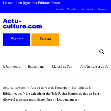
Le média en ligne des Éditions Faton
Agenda
Newsletter
Encyclopédie
Annuaire
Magazines
S'abonner
s & Patrimoine
Expositions
Marché de l’art
Arts du livre et de l’e
>
>
Actu-culture.com
Arts du livre et de l'estampe
Bibliophilie &
>
Bibliothèques
Le calendrier des Très Riches Heures du duc de Berry
décrypté mois par mois. Septembre : « Les vendanges »