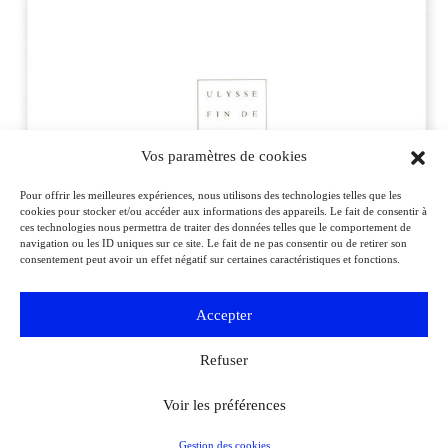
Vos paramètres de cookies
Pour offrir les meilleures expériences, nous utilisons des technologies telles que les
cookies pour stocker et/ou accéder aux informations des appareils. Le fait de consentir à
ces technologies nous permettra de traiter des données telles que le comportement de
navigation ou les ID uniques sur ce site. Le fait de ne pas consentir ou de retirer son
Quatre poètes chinois, textes de Beidao, Gu Cheng, Mangke, Yang Lian,
consentement peut avoir un effet négatif sur certaines caractéristiques et fonctions.
Fontaine-lès-Dijon, éditions Virgile, 2022, 128 p. © Virgile Legrand
Accepter
Une remarquable galerie
Refuser
de portraits
Voir les préférences
Gestion des cookies