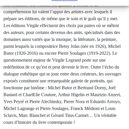
Son érudition tout comme ses qualités d’écoute et de
compréhension lui valent l’appui des artistes avec lesquels il
prépare ses éditions, de même que le soin et le goût qu’il y met.
Les éditions Virgile effectuent des choix par paires où se mêlent
des auteurs, pour certains devenus des amis, spécialisés dans des
domaines aussi variés que la musique, la littérature, la peinture,
parmi lesquels la compositrice Betsy Jolas (née en 1926), Michel
Butor (1926-2016) ou encore Pierre Soulages (1919-2022). Le
questionnement majeur de Virgile Legrand porte sur une
redéfinition de ce qu’est et peut devenir le livre. Outre l’écho du
dialogue esthétique qui se joue entre deux créateurs, les ouvrages
exposés constituent une remarquable galerie de portraits, qui
fonctionne par binôme : Michel Butor et Bertrand Dorny, Joël
Bastard et CharlElie Couture, Arthur Higelin et Maurizio Anzeri,
Yves Peyré et Pierre Alechinsky, Pierre Nora et Eduardo Arroyo,
Michel Lagrange et Pierre Soulages, Franck Médioni et Louis
Sclavis, Marc Blanchet et Gérard Titus-Carmel… Un véritable
cours d’histoire du livre contemporain !