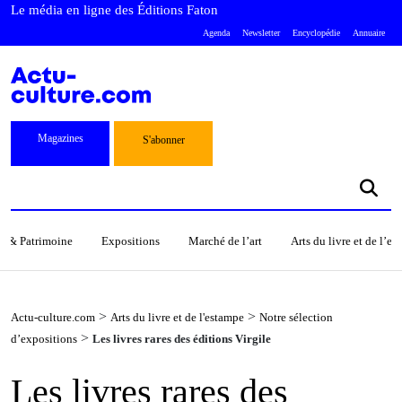
Le média en ligne des Éditions Faton
Agenda
Newsletter
Encyclopédie
Annuaire
Magazines
S'abonner
s & Patrimoine
Expositions
Marché de l’art
Arts du livre et de l’e
>
>
Actu-culture.com
Arts du livre et de l'estampe
Notre sélection
>
d’expositions
Les livres rares des éditions Virgile
Les livres rares des