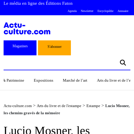
Le média en ligne des Éditions Faton
Agenda
Newsletter
Encyclopédie
Annuaire
Magazines
S'abonner
s & Patrimoine
Expositions
Marché de l’art
Arts du livre et de l’e
>
>
>
Actu-culture.com
Arts du livre et de l'estampe
Estampe
Lucio Mosner,
les chemins gravés de la mémoire
Lucio Mosner, les