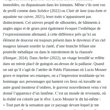
immobiles, ou disparaissant dans les lointains. Même s’ils sont vus
de profil comme dans
Solstice
(2022) ou
Clair de lune
(eau-forte et
aquatinte sur cuivre, 2021), leurs traits n’apparaissent pas
distinctement. Cet univers peuplé de silhouettes, de bâtiments à
angles aigus et de grues peut également évoquer l’esthétique de
l’expressionnisme allemand, à cette différence près qu’ici un
élément de douceur est toujours présent dans le duveteux d’un ciel
nuageux laissant sourdre la clarté, d’une branche frôlant une
poutrelle métallique ou dans le miroitement de la chaussée
(
Hangar
, 2024). Dans
Atelier
(2022), un visage brouillé se reflète
dans un miroir placé de guingois au-dessus de la paillasse. Quand
on sait qu’il s’agit de l’atelier de Pablo Flaiszman où Lucio Mosner
grave et imprime ses estampes, on a l’impression troublante qu’en
hommage aux personnages qui hantent ces lieux où travaille un
autre grand montreur d’ombres, le graveur nouvellement venu s’est
donné l’apparence d’un fantôme. C’est un monde de revenants, où
la réalité est colorée par le rêve. Lucio Mosner le dit lui-même :
« Tout part de la sensation que ce paysage devant lequel je me